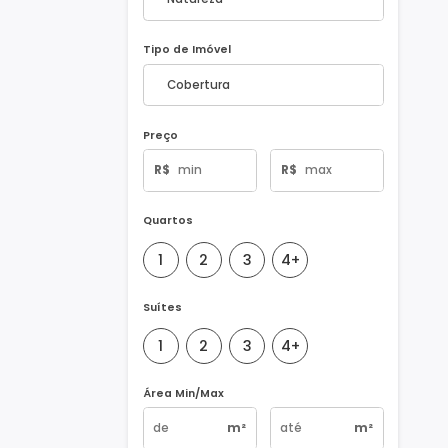
Natureza do Imóvel
Tipo de Imóvel
Preço
R$
R$
Quartos
1
2
3
4+
Suítes
1
2
3
4+