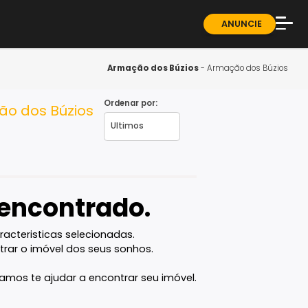
ndominios
Sobre
Blog
Armação dos Búzios
- A
Guia 
Ordenar por:
s, Armação dos Búzios
Fale 
vel encontrado.
com as caracteristicas selecionadas.
ê vai encontrar o imóvel dos seus sonhos.