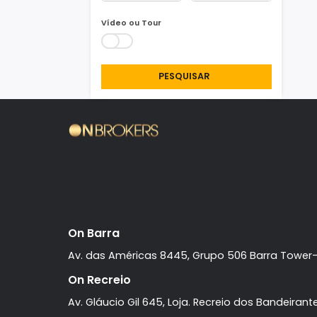
Área Min/Max
m²
m²
Vídeo ou Tour
PESQUISAR