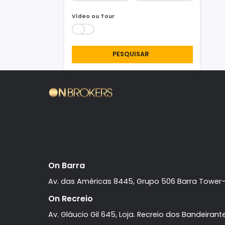
Área Min/Max
m²
m²
Vídeo ou Tour
PESQUISAR