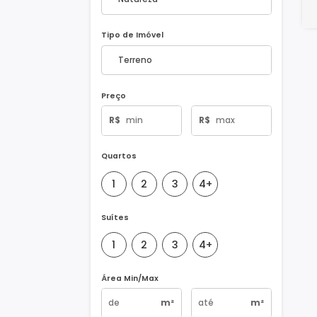
Natureza do Imóvel
Tipo de Imóvel
Preço
R$
R$
Quartos
1
2
3
4+
Suítes
1
2
3
4+