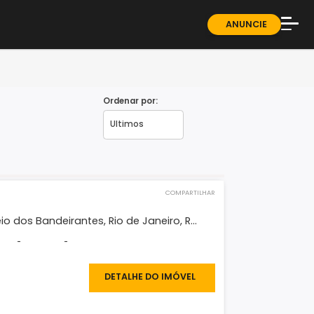
ndominios
Sobre
Blog
Guia 
Ordenar por:
Fale 
COMPARTILHAR
eno
 Del Sol, Recreio dos Bandeirantes, Rio de Janeiro, R...
²
-
-
-
300.000
DETALHE DO IMÓVEL