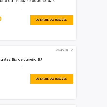
150.000
DETALHE DO IMÓVEL
O IMÓVEL
COMPARTILHAR
eno
Oceanico, Barra da Tijuca, Rio de Janeiro, RJ
²
-
-
-
500.000
DETALHE DO IMÓVEL
O IMÓVEL
COMPARTILHAR
eno