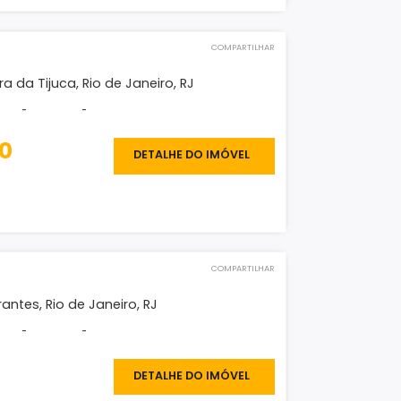
COMPARTILHAR
eno
 dos Bandeirantes, Rio de Janeiro, RJ
²
-
-
-
.000.000
DETALHE DO IMÓVEL
O IMÓVEL
COMPARTILHAR
eno
a Tijuca, Barra da Tijuca, Rio de Janeiro, RJ
²
-
-
-