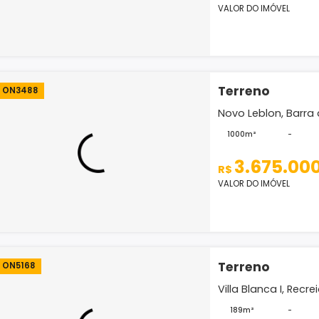
Mansões
1000m
5.
R$
VALOR D
Terr
ON3488
Novo Le
1000m
3.
R$
VALOR D