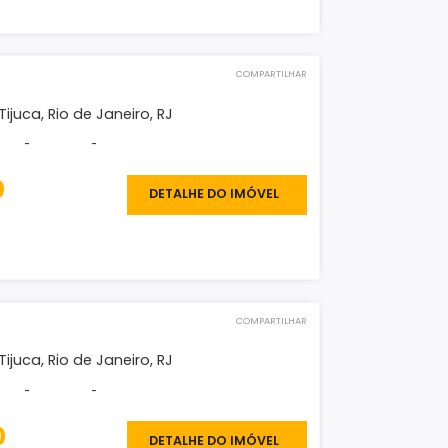
O IMÓVEL
COMPARTILHAR
eno
, Barra da Tijuca, Rio de Janeiro, RJ
²
-
-
-
000.000
DETALHE DO IMÓVEL
O IMÓVEL
COMPARTILHAR
eno