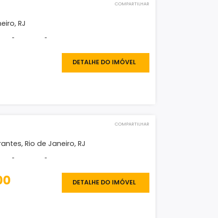
 dos Bandeirantes, Rio de Janeiro, RJ
-
-
-
200.000
DETALHE DO IMÓVEL
O IMÓVEL
COMPARTILHAR
eno
, Rio de Janeiro, RJ
²
-
-
-
200.000
DETALHE DO IMÓVEL
O IMÓVEL