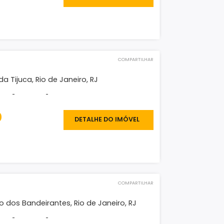
, Barra da Tijuca, Rio de Janeiro, RJ
²
-
-
-
900.000
DETALHE DO IMÓVEL
O IMÓVEL
COMPARTILHAR
eno
blon, Barra da Tijuca, Rio de Janeiro, RJ
²
-
-
-
675.000
DETALHE DO IMÓVEL
O IMÓVEL