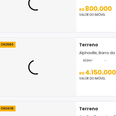
Terr
ON5168
Villa B
189m²
8
R$
VALOR D
Terr
ON3580
Alphavi
622m