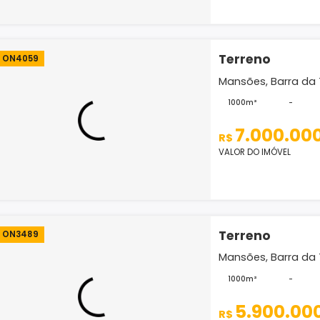
VALOR D
Terr
ON4059
Mansões
1000m
7.
R$
VALOR D
Terr
ON3489