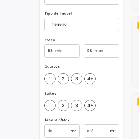
Natureza do Imóvel
Tipo de Imóvel
Preço
R$
R$
Quartos
1
2
3
4+
Suítes
1
2
3
4+