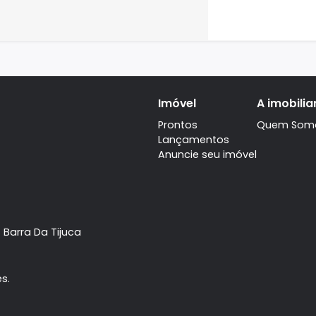
17
R$
VALOR D
Terr
ON5065
Recreio
595m
1.
R$
VALOR D