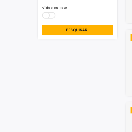
Área Min/Max
m²
m²
Vídeo ou Tour
PESQUISAR