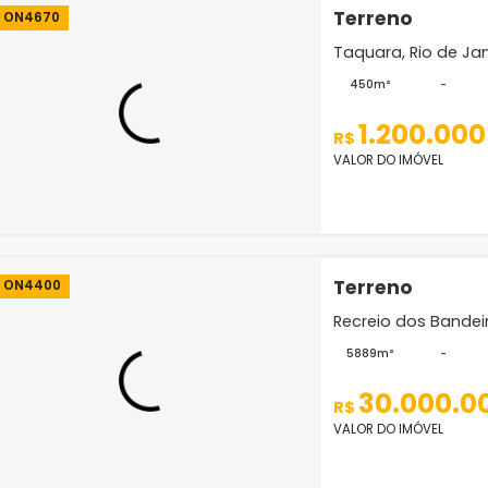
Recreio
612m²
1.
R$
VALOR D
Terr
ON4670
Taquara
450m
1.
R$
VALOR D