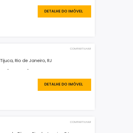
COMPARTILHAR
eno
lanca I, Recreio dos Bandeirantes, Rio de Janeiro, RJ
-
-
-
00.000
DETALHE DO IMÓVEL
O IMÓVEL
COMPARTILHAR
eno
lle, Barra da Tijuca, Rio de Janeiro, RJ
²
-
-
-