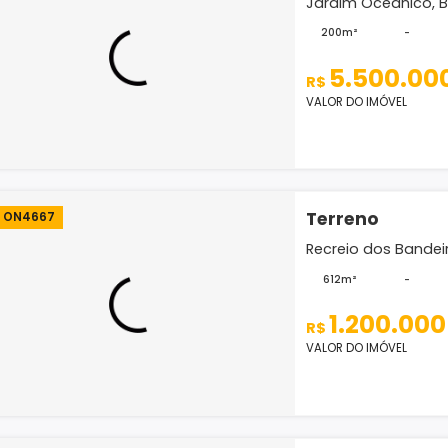
4.
R$
VALOR D
Terr
ON3435
Jardim 
200m
5.
R$
VALOR D
Terr
ON4667