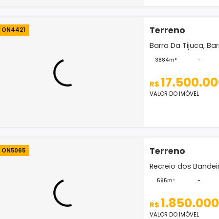
Terr
ON4400
Recreio
5889m
30
R$
VALOR D
Terr
ON4421
Barra D
3884m