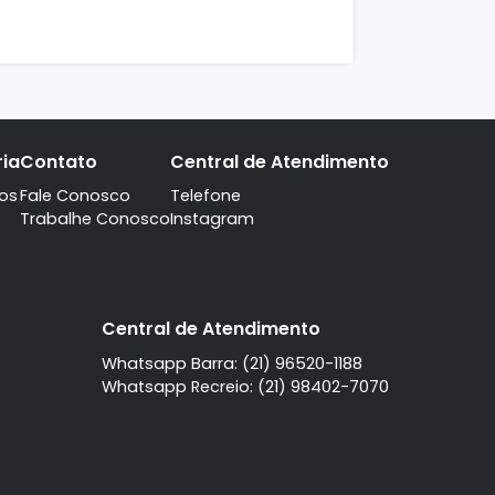
.500.000
DETALHE DO IMÓVEL
O IMÓVEL
COMPARTILHAR
eno
 dos Bandeirantes, Rio de Janeiro, RJ
²
-
-
-
850.000
DETALHE DO IMÓVEL
O IMÓVEL