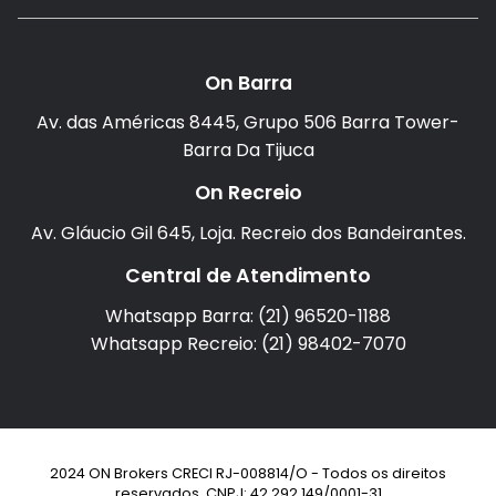
On Barra
Av. das Américas 8445, Grupo 506 Barra Tower-
Barra Da Tijuca
On Recreio
Av. Gláucio Gil 645, Loja. Recreio dos Bandeirantes.
Central de Atendimento
Whatsapp Barra: (21) 96520-1188
Whatsapp Recreio: (21) 98402-7070
2024 ON Brokers CRECI RJ-008814/O - Todos os direitos
reservados. CNPJ: 42.292.149/0001-31