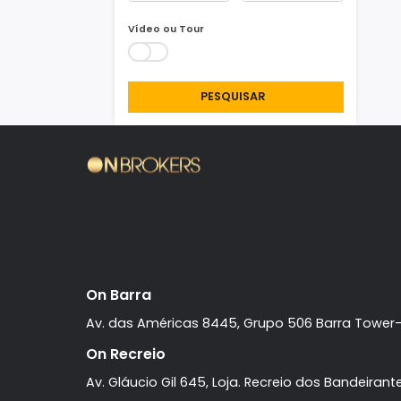
Área Min/Max
m²
m²
Vídeo ou Tour
PESQUISAR