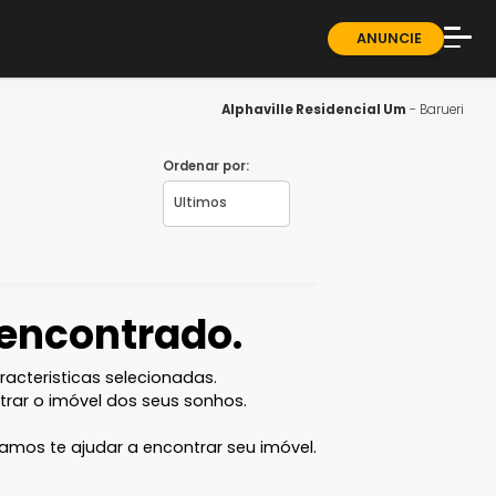
ndominios
Sobre
Blog
Alphaville Resid
Guia 
Ordenar por:
ueri - SP
Fale 
vel encontrado.
com as caracteristicas selecionadas.
ê vai encontrar o imóvel dos seus sonhos.