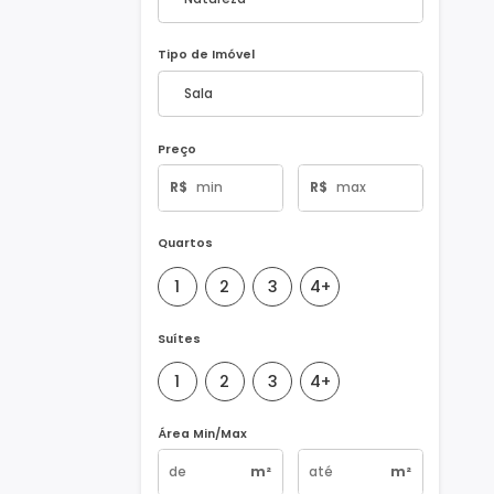
Natureza do Imóvel
Tipo de Imóvel
Preço
R$
R$
Quartos
1
2
3
4+
Suítes
1
2
3
4+