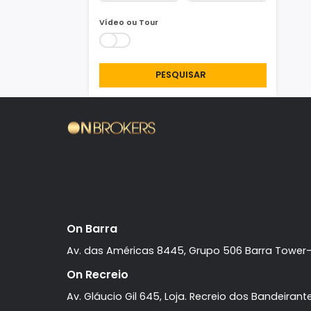
Área Min/Max
m²
m²
Vídeo ou Tour
PESQUISAR