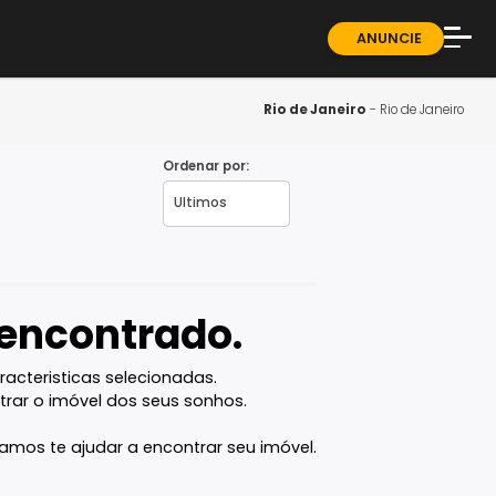
ndominios
Sobre
Blog
Rio de Jane
Guia 
Ordenar por:
- RJ
Fale 
vel encontrado.
com as caracteristicas selecionadas.
ê vai encontrar o imóvel dos seus sonhos.