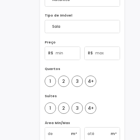
Natureza do Imóvel
Tipo de Imóvel
Preço
R$
R$
Quartos
1
2
3
4+
Suítes
1
2
3
4+