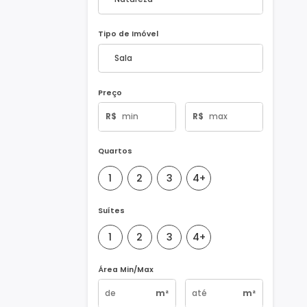
Natureza do Imóvel
Tipo de Imóvel
Preço
R$
R$
Quartos
1
2
3
4+
Suítes
1
2
3
4+