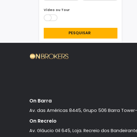
Área Min/Max
m²
m²
Vídeo ou Tour
PESQUISAR