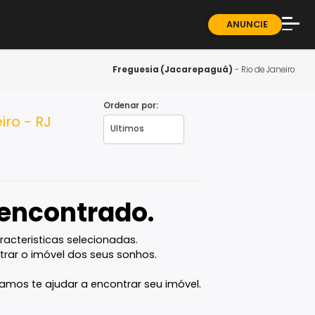
ndominios
Sobre
Blog
Freguesia (Jacarepag
Guia 
Ordenar por:
de Janeiro - RJ
Fale 
vel encontrado.
com as caracteristicas selecionadas.
ê vai encontrar o imóvel dos seus sonhos.