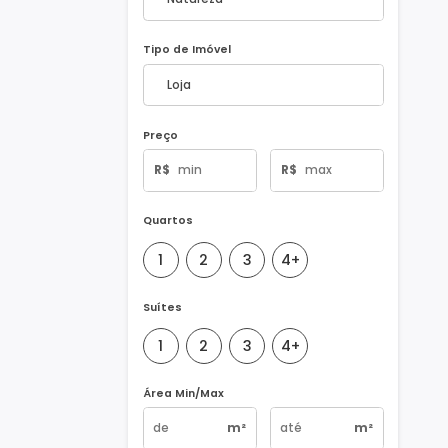
Natureza do Imóvel
Tipo de Imóvel
Preço
R$
R$
Quartos
1
2
3
4+
Suítes
1
2
3
4+