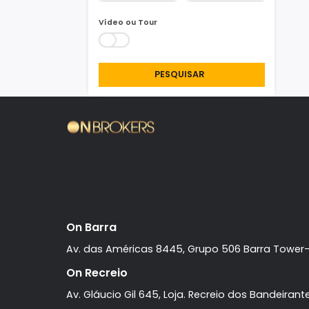
Área Min/Max
m²
m²
Vídeo ou Tour
PESQUISAR