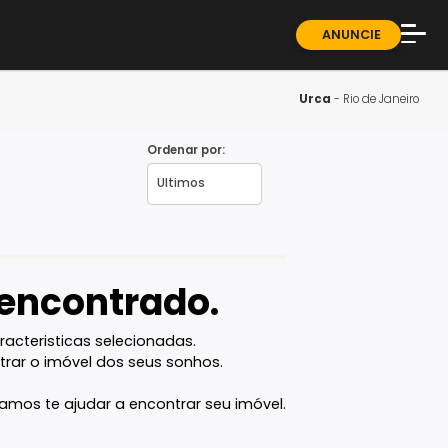
ndominios
Sobre
Blog
U
Guia 
Ordenar por:
Fale 
vel encontrado.
com as caracteristicas selecionadas.
ê vai encontrar o imóvel dos seus sonhos.