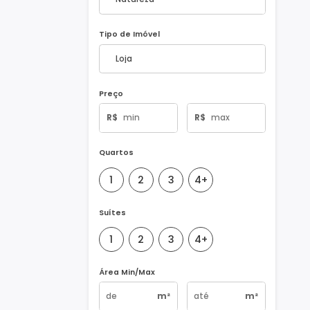
Natureza do Imóvel
Tipo de Imóvel
Preço
R$
R$
Quartos
1
2
3
4+
Suítes
1
2
3
4+