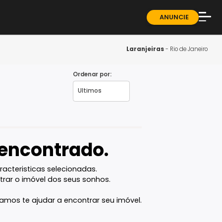
ndominios
Sobre
Blog
Laranjei
Guia 
Ordenar por:
J
Fale 
vel encontrado.
com as caracteristicas selecionadas.
ê vai encontrar o imóvel dos seus sonhos.