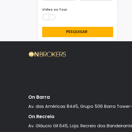
Área Min/Max
m²
m²
Vídeo ou Tour
PESQUISAR