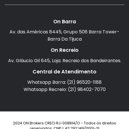
On Barra
Av. das Américas 8445, Grupo 506 Barra Tower-
Barra Da Tijuca
On Recreio
Av. Gláucio Gil 645, Loja. Recreio dos Bandeirantes.
Central de Atendimento
Whatsapp Barra: (21) 96520-1188
Whatsapp Recreio: (21) 98402-7070
2024 ON Brokers CRECI RJ-008814/O - Todos os direitos
reservados. CNPJ: 42.292.149/0001-31