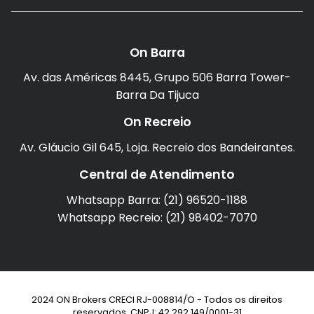
On Barra
Av. das Américas 8445, Grupo 506 Barra Tower-
Barra Da Tijuca
On Recreio
Av. Gláucio Gil 645, Loja. Recreio dos Bandeirantes.
Central de Atendimento
Whatsapp Barra: (21) 96520-1188
Whatsapp Recreio: (21) 98402-7070
2024 ON Brokers CRECI RJ-008814/O - Todos os direitos
reservados. CNPJ: 42.292.149/0001-31