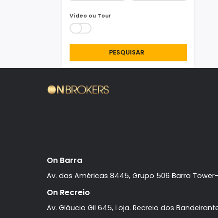
Área Min/Max
m²
m²
Vídeo ou Tour
PESQUISAR