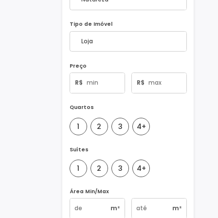
Natureza do Imóvel
Tipo de Imóvel
Preço
R$
R$
Quartos
1
2
3
4+
Suítes
1
2
3
4+