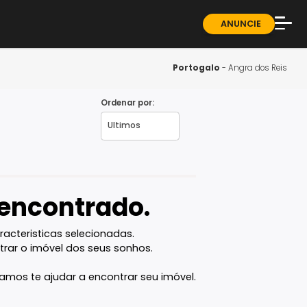
ndominios
Sobre
Blog
Portogal
Guia 
Ordenar por:
J
Fale 
vel encontrado.
com as caracteristicas selecionadas.
ê vai encontrar o imóvel dos seus sonhos.