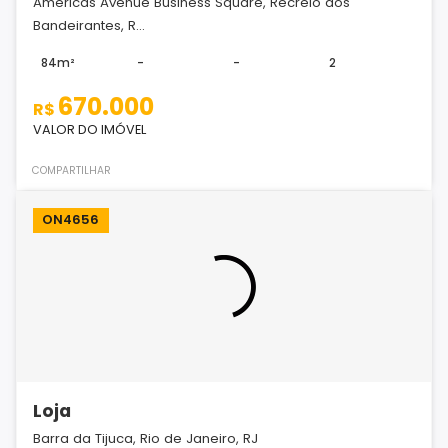
Americas Avenue Business Square, Recreio dos
Bandeirantes, R...
84m²
-
-
2
670.000
R$
VALOR DO IMÓVEL
COMPARTILHAR
ON4656
Loja
Barra da Tijuca, Rio de Janeiro, RJ