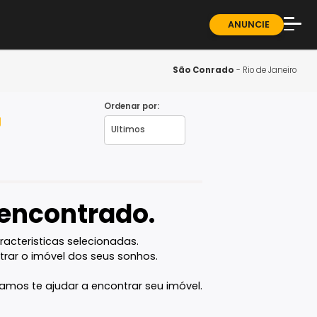
ndominios
Sobre
Blog
São Conr
Guia 
Ordenar por:
eiro - RJ
Fale 
vel encontrado.
com as caracteristicas selecionadas.
ê vai encontrar o imóvel dos seus sonhos.