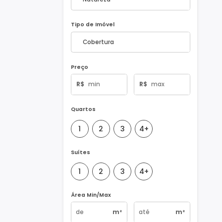
Natureza do Imóvel
Tipo de Imóvel
Preço
R$
R$
Quartos
1
2
3
4+
Suítes
1
2
3
4+