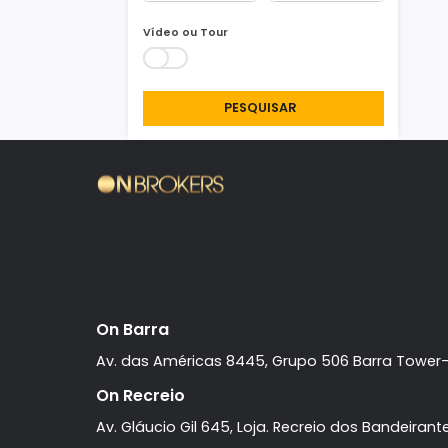
Área Min/Max
m²
m²
Vídeo ou Tour
PESQUISAR