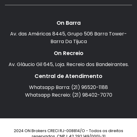
On Barra
Av. das Américas 8445, Grupo 506 Barra Tower-
Barra Da Tijuca
On Recreio
Av. Gláucio Gil 645, Loja. Recreio dos Bandeirantes.
Central de Atendimento
Whatsapp Barra: (21) 96520-1188
Whatsapp Recreio: (21) 98402-7070
2024 ON Brokers CRECI RJ-008814/O - Todos os direitos
reservados. CNPJ: 42.292.149/0001-31