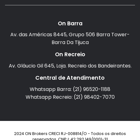
On Barra
Av. das Américas 8445, Grupo 506 Barra Tower-
Barra Da Tijuca
On Recreio
Av. Gláucio Gil 645, Loja. Recreio dos Bandeirantes.
Central de Atendimento
Whatsapp Barra: (21) 96520-1188
Whatsapp Recreio: (21) 98402-7070
2024 ON Brokers CRECI RJ-008814/O - Todos os direitos
reservados. CNPJ: 42.292.149/0001-31