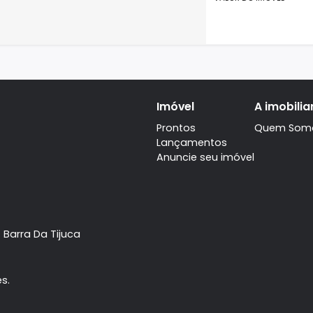
86m²
6
R$
VALOR D
Apar
ON5529
West VI
60m²
6
R$
VALOR D