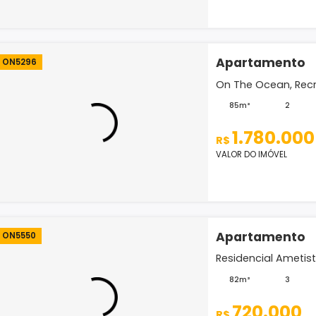
VALOR D
Apar
ON5296
On The 
85m²
1.
R$
VALOR D
Apar
ON5550