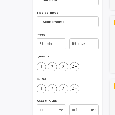
Natureza do Imóvel
Tipo de Imóvel
Preço
R$
R$
Quartos
1
2
3
4+
Suítes
1
2
3
4+