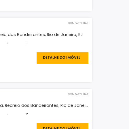
O IMÓVEL
COMPARTILHAR
tamento
Ocean, Recreio dos Bandeirantes, Rio de Janeiro, RJ
2
3
1
780.000
DETALHE DO IMÓVEL
O IMÓVEL
COMPARTILHAR
tamento