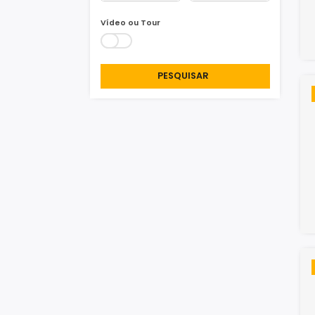
Área Min/Max
m²
m²
Vídeo ou Tour
PESQUISAR