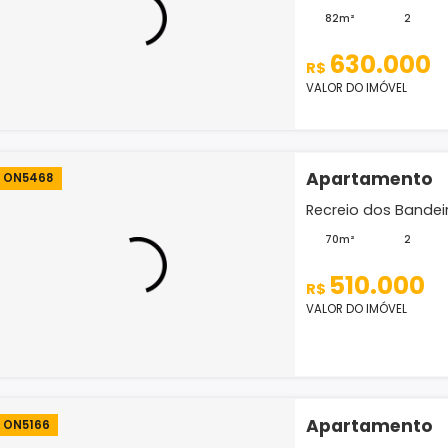
Apar
ON5543
Recreio
J...
82m²
6
R$
VALOR D
Apar
ON5468
Recreio
70m²