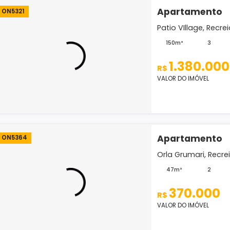
Apar
Sublime
70m²
62
R$
VALOR D
Apar
ON5321
Patio V
150m²
1.
R$
VALOR D