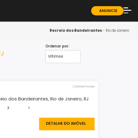
ndominios
Sobre
Blog
Recreio dos Bandeiran
Guia 
Ordenar por:
neiro - RJ
Fale 
COMPARTILHAR
tamento
Ocean, Recreio dos Bandeirantes, Rio de Janeiro, RJ
2
3
1
780.000
DETALHE DO IMÓVEL