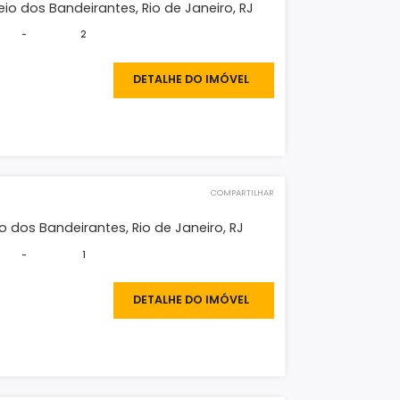
0.000
DETALHE DO IMÓVEL
O IMÓVEL
COMPARTILHAR
tamento
reeze, Recreio dos Bandeirantes, Rio de Janeiro, RJ
2
-
2
00.000
DETALHE DO IMÓVEL
O IMÓVEL
COMPARTILHAR