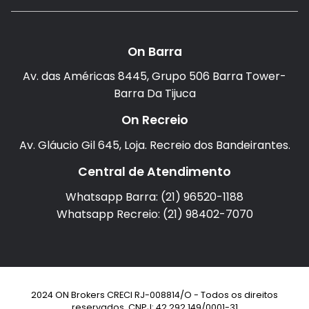
On Barra
Av. das Américas 8445, Grupo 506 Barra Tower-
Barra Da Tijuca
On Recreio
Av. Gláucio Gil 645, Loja. Recreio dos Bandeirantes.
Central de Atendimento
Whatsapp Barra: (21) 96520-1188
Whatsapp Recreio: (21) 98402-7070
2024 ON Brokers CRECI RJ-008814/O - Todos os direitos
reservados. CNPJ: 42.292.149/0001-31