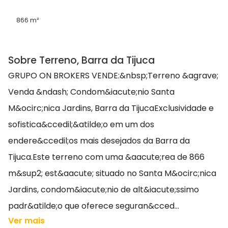
866 m²
Sobre Terreno, Barra da Tijuca
GRUPO ON BROKERS VENDE:&nbsp;Terreno &agrave;
Venda &ndash; Condom&iacute;nio Santa
M&ocirc;nica Jardins, Barra da TijucaExclusividade e
sofistica&ccedil;&atilde;o em um dos
endere&ccedil;os mais desejados da Barra da
Tijuca.Este terreno com uma &aacute;rea de 866
m&sup2; est&aacute; situado no Santa M&ocirc;nica
Jardins, condom&iacute;nio de alt&iacute;ssimo
padr&atilde;o que oferece seguran&cced...
Ver mais