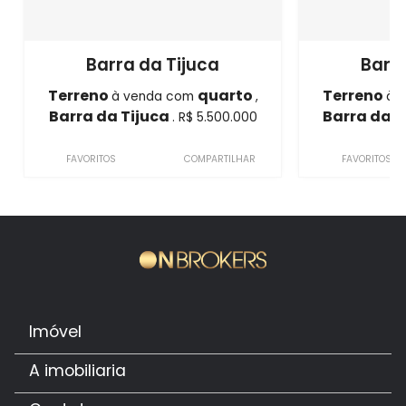
Barra da Tijuca
Barra
Terreno
quarto
Terreno
à venda com
,
à 
Barra da Tijuca
Barra da T
. R$ 5.500.000
FAVORITOS
COMPARTILHAR
FAVORITOS
Imóvel
A imobiliaria