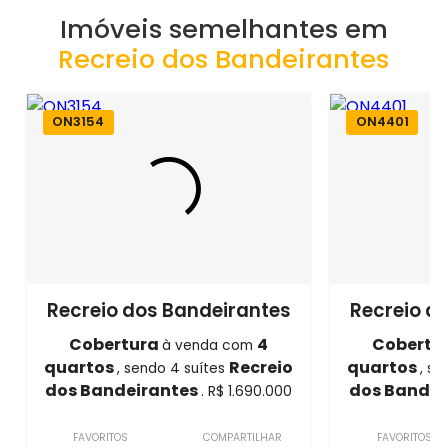
Imóveis semelhantes em
Recreio dos Bandeirantes
ON3154
ON4401
Recreio dos Bandeirantes
Recreio d
Cobertura
4
Cobertu
à venda com
quartos
Recreio
quartos
, sendo 4 suítes
, s
dos Bandeirantes
dos Bandei
. R$ 1.690.000
FAVORITOS
COMPARTILHAR
FAVORITOS