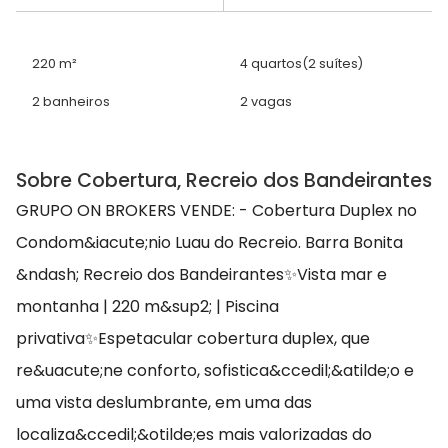
220 m²
4 quartos
(2 suítes)
2 banheiros
2 vagas
Sobre Cobertura, Recreio dos Bandeirantes
GRUPO ON BROKERS VENDE: - Cobertura Duplex no
Condom&iacute;nio Luau do Recreio. Barra Bonita
&ndash; Recreio dos Bandeirantes✨Vista mar e
montanha | 220 m&sup2; | Piscina
privativa✨Espetacular cobertura duplex, que
re&uacute;ne conforto, sofistica&ccedil;&atilde;o e
uma vista deslumbrante, em uma das
localiza&ccedil;&otilde;es mais valorizadas do