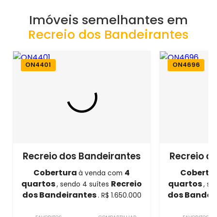
Imóveis semelhantes em
Recreio dos Bandeirantes
ON4401
ON4696
Recreio dos Bandeirantes
Recreio d
Cobertura
4
Cobertu
à venda com
quartos
Recreio
quartos
, sendo 4 suítes
, s
dos Bandeirantes
dos Bandei
. R$ 1.650.000