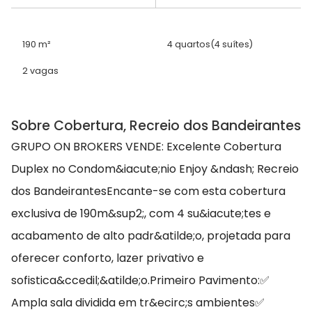
190 m²
4 quartos
(4 suítes)
2 vagas
Sobre Cobertura, Recreio dos Bandeirantes
GRUPO ON BROKERS VENDE: Excelente Cobertura
Duplex no Condom&iacute;nio Enjoy &ndash; Recreio
dos BandeirantesEncante-se com esta cobertura
exclusiva de 190m&sup2;, com 4 su&iacute;tes e
acabamento de alto padr&atilde;o, projetada para
oferecer conforto, lazer privativo e
sofistica&ccedil;&atilde;o.Primeiro Pavimento:✅
Ampla sala dividida em tr&ecirc;s ambientes✅