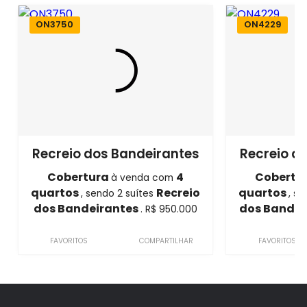
ON3750
ON4229
Recreio dos Bandeirantes
Recreio d
Cobertura
4
Cobertu
à venda com
quartos
Recreio
quartos
, sendo 2 suítes
, s
dos Bandeirantes
dos Bandei
. R$ 950.000
FAVORITOS
COMPARTILHAR
FAVORITOS