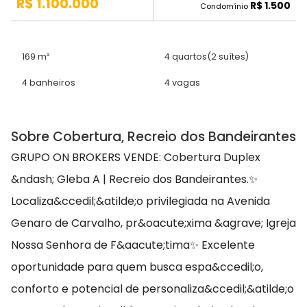
R$ 1.100.000
R$ 1.500
Condomínio
169 m²
4 quartos
(2 suítes)
4 banheiros
4 vagas
Sobre Cobertura, Recreio dos Bandeirantes
GRUPO ON BROKERS VENDE: Cobertura Duplex
&ndash; Gleba A | Recreio dos Bandeirantes.✨
Localiza&ccedil;&atilde;o privilegiada na Avenida
Genaro de Carvalho, pr&oacute;xima &agrave; Igreja
Nossa Senhora de F&aacute;tima✨ Excelente
oportunidade para quem busca espa&ccedil;o,
conforto e potencial de personaliza&ccedil;&atilde;o