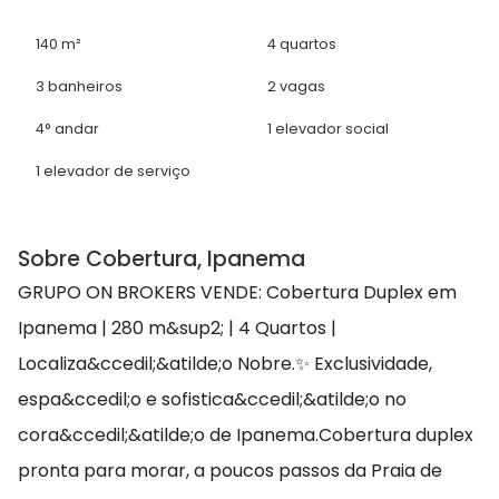
140 m²
4 quartos
3 banheiros
2 vagas
4° andar
1 elevador social
1 elevador de serviço
Sobre Cobertura, Ipanema
GRUPO ON BROKERS VENDE: Cobertura Duplex em
Ipanema | 280 m&sup2; | 4 Quartos |
Localiza&ccedil;&atilde;o Nobre.✨ Exclusividade,
espa&ccedil;o e sofistica&ccedil;&atilde;o no
cora&ccedil;&atilde;o de Ipanema.Cobertura duplex
pronta para morar, a poucos passos da Praia de