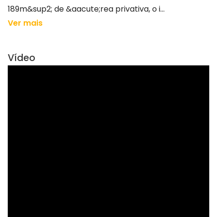
189m&sup2; de &aacute;rea privativa, o i...
Ver mais
Vídeo