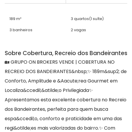
189 m²
3 quartos
(1 suíte)
3 banheiros
2 vagas
Sobre Cobertura, Recreio dos Bandeirantes
🏡 GRUPO ON BROKERS VENDE | COBERTURA NO
RECREIO DOS BANDEIRANTES&nbsp;✨ 189m&sup2; de
Conforto, Amplitude e &Aacute;rea Gourmet em
Localiza&ccedil;&atilde;o Privilegiada✨
Apresentamos esta excelente cobertura no Recreio
dos Bandeirantes, perfeita para quem busca
espa&ccedil;o, conforto e praticidade em uma das
regi&otilde;es mais valorizadas do bairro.✨ Com