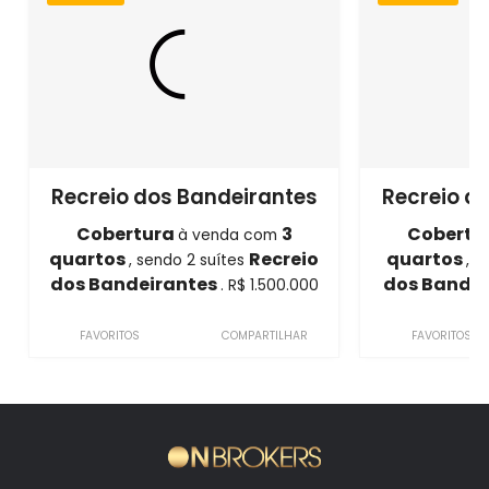
Recreio dos Bandeirantes
Recreio d
Cobertura
3
Cobertu
à venda com
quartos
Recreio
quartos
, sendo 2 suítes
, s
dos Bandeirantes
dos Bande
. R$ 1.500.000
FAVORITOS
COMPARTILHAR
FAVORITOS