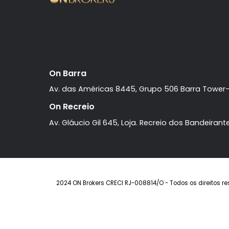
Barra da Tijuca
Cobertura
3
à venda com
quartos
Barra
, sendo 2 suítes
da Tijuca
. R$ 2.420.000
FAVORITOS
COMPARTILHAR