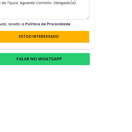
a
Ao enviar, aceito a
Política de Privacidade
circ;
la
ESTOU INTERESSADO
FALAR NO WHATSAPP
ro