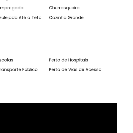
l
 de Serviço
Armário Cozinha
heiro Empregada
Churrasqueira
inha Azulejada Até o Teto
Cozinha Grande
o de Escolas
Perto de Hospitais
o de Transporte Público
Perto de Vias de Acesso