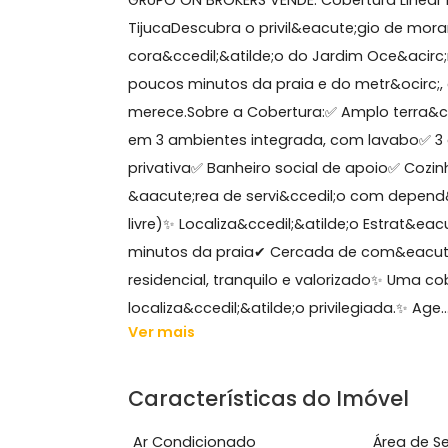
Sobre Cobertura, Barra d
GRUPO ON BROKERS VENDE: Cobertura L
TijucaDescubra o privil&eacute;gio 
cora&ccedil;&atilde;o do Jardim Oce&
poucos minutos da praia e do metr&o
merece.Sobre a Cobertura:✅ Amplo ter
em 3 ambientes integrada, com lava
privativa✅ Banheiro social de apoi
&aacute;rea de servi&ccedil;o com de
livre)✨ Localiza&ccedil;&atilde;o Es
minutos da praia✔ Cercada de com&eac
residencial, tranquilo e valorizado✨ 
localiza&ccedil;&atilde;o privilegiada.✨