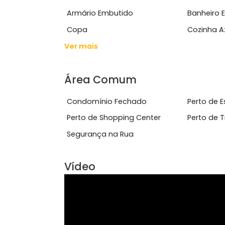
Ver mais
Características do Imóve
Ar Condicionado
Área
Armário Embutido
Ban
Copa
Coz
Ver mais
Área Comum
Condomínio Fechado
Pert
Perto de Shopping Center
Pert
Segurança na Rua