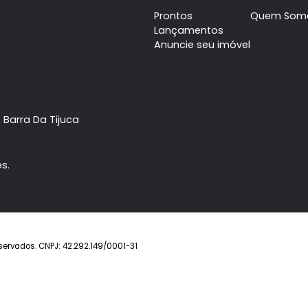
Barra da Tijuca
Barra 
Cobertura
3
Cobertura
à venda com
quartos
Barra da
quartos
, sendo 1 suíte
, send
Tijuca
Tijuca
. R$ 2.600.000
.
FAVORITOS
COMPARTILHAR
FAVORITOS
Imóvel
Prontos
Lançamentos
Anuncie seu imóve