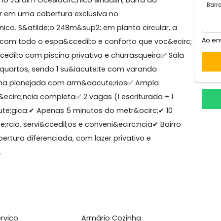
a Tijuca
inear no Jardim Oce&acirc;nico &ndash; Barra da
de morar em uma cobertura exclusiva no
acirc;nico. S&atilde;o 248m&sup2; em planta circular, 
circ;, com todo o espa&ccedil;o e conforto que voc&e
ra&ccedil;o com piscina privativa e churrasqueira✅ Sa
bo✅ 3 quartos, sendo 1 su&iacute;te com varanda
o✅ Cozinha planejada com arm&aacute;rios✅ Ampla
pend&ecirc;ncia completa✅ 2 vagas (1 escriturada + 1
trat&eacute;gica:✔ Apenas 5 minutos do metr&ocirc;✔ 10
ute;rcio, servi&ccedil;os e conveni&ecirc;ncia✔ Bair
Uma cobertura diferenciada, com lazer privativo e
 Age...