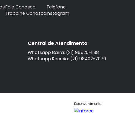
da Tijuca
Barra da Tijuca
3
Cobertura
3
à venda com
à venda com
Barra da
quartos
Barra
o 1 suíte
, sendo 3 suítes
da Tijuca
 R$ 2.415.000
. R$ 2.500.000
COMPARTILHAR
FAVORITOS
COMPARTILHAR
A imobiliaria
Contato
Central de Atendi
Quem Somos
Fale Conosco
Telefone
Trabalhe Conosco
Instagram
l