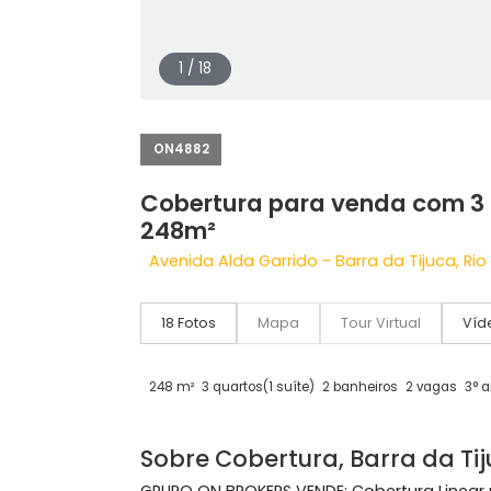
1 / 18
ON4882
Cobertura para venda co
248m²
Avenida Alda Garrido - Barra da Tijuc
18 Fotos
Mapa
Tour Virtual
248 m²
3 quartos
(1 suíte)
2 banheiros
2 va