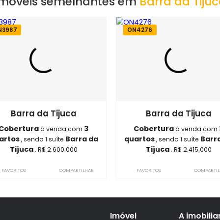
o, RJ
Imóveis semelhantes em
Barra 
ON3987
ON4276