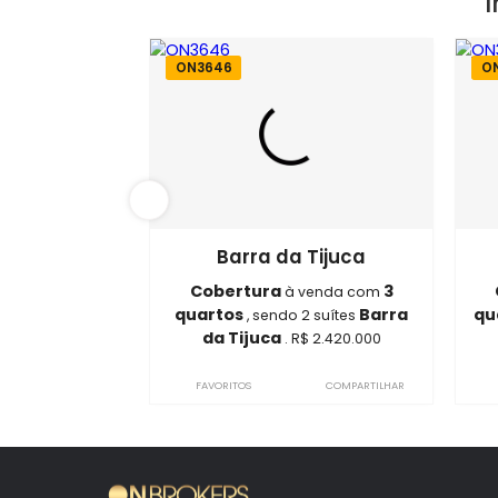
Localização do Imóvel
Bairro:
Barra da Tijuca
- Rio de Janeir
Endereço: Avenida Alda Garrido
ON3646