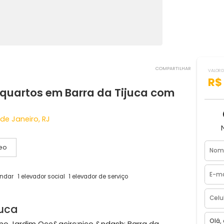
COMPART
m 3 quartos em Barra da Tijuca com
a, Rio de Janeiro, RJ
Vídeo
gas
3° andar
1 elevador social
1 elevador de serviço