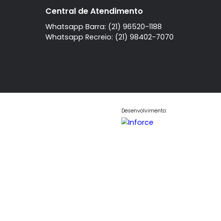
A imobiliaria
Contato
Central de Atendi
Quem Somos
Fale Conosco
Telefone
Trabalhe Conosco
Instagram
l
Central de Atendimento
Whatsapp Barra: (21) 96520-11
Whatsapp Recreio: (21) 98402