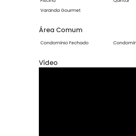
Características do Imóve
Closet
Coz
Piscina
Quin
Varanda Gourmet
Área Comum
Condomínio Fechado
Con
Vídeo