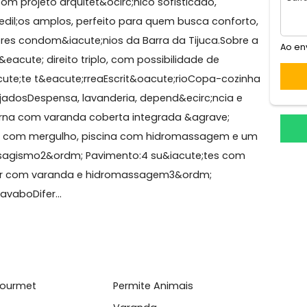
uca
Casa no Condom&iacute;nio Cristal Lake &ndash; Barr
de;o com projeto arquitet&ocirc;nico sofisticado,
&ccedil;os amplos, perfeito para quem busca confor
 melhores condom&iacute;nios da Barra da Tijuca.Sobr
m p&eacute; direito triplo, com possibilidade de
Su&iacute;te t&eacute;rreaEscrit&oacute;rioCopa-cozi
planejadosDespensa, lavanderia, depend&ecirc;ncia e
ea externa com varanda coberta integrada &agrave;
a, sauna com mergulho, piscina com hidromassagem e
om paisagismo2&ordm; Pavimento:4 su&iacute;tes com
e master com varanda e hidromassagem3&ordm;
andaLavaboDifer...