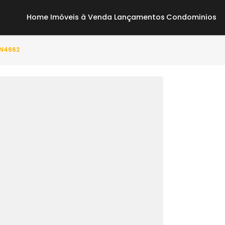
Home
Imóveis à Venda
Lançamentos
Co
to(s) - ON4662