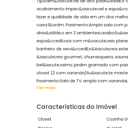
Sobre Casa, Barra da Tij
GRUPO ON BROKERS VENDEEspetacular 
TijucaIm&oacute;vel de alto padr&atil
acabamento impec&aacute;vel e espa
lazer e qualidade de vida em um dos
casa:1&ordm; Pavimento:Ampla sala co
divis&atilde;o em 3 ambientesLavabo
espa&ccedil;osa com m&oacute;veis 
banheiro de servi&ccedil;o&Aacute;r
&aacute;rea gourmet, churrasqueir
bel&iacute;ssimo jardim gramado c
closet (2 com varanda)Su&iacute;t
Pavimento:Sala de TV ampla com var
Ver mais