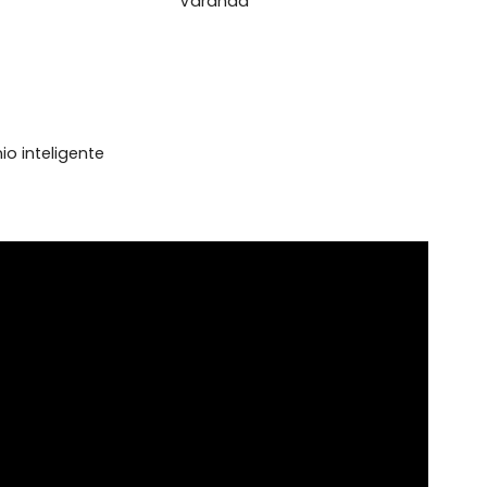
l
inha Gourmet
Permite Animais
tal
Varanda
domínio inteligente