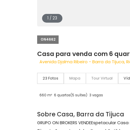
1 / 23
ON4662
Casa para venda com 6 q
Avenida Djalma Ribeiro - Barra da Tij
23 Fotos
Mapa
Tour Virtual
660 m²
6 quartos
(5 suítes)
3 vagas