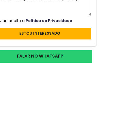
a da
to,
e a
Ao enviar, aceito a
Política de Privacidade
ESTOU INTERESSADO
nha
FALAR NO WHATSAPP
 um