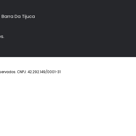
Imóvel
Prontos
Lançamentos
Anuncie seu imóve
ower- Barra Da Tijuca
eirantes.