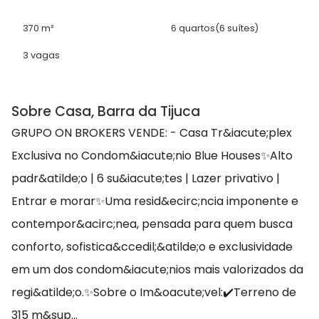
370 m²
6 quartos
(6 suítes)
3 vagas
Sobre Casa, Barra da Tijuca
GRUPO ON BROKERS VENDE: - Casa Tr&iacute;plex
Exclusiva no Condom&iacute;nio Blue Houses✨Alto
padr&atilde;o | 6 su&iacute;tes | Lazer privativo |
Entrar e morar✨Uma resid&ecirc;ncia imponente e
contempor&acirc;nea, pensada para quem busca
conforto, sofistica&ccedil;&atilde;o e exclusividade
em um dos condom&iacute;nios mais valorizados da
regi&atilde;o.✨Sobre o Im&oacute;vel:✔️Terreno de
315 m&sup...