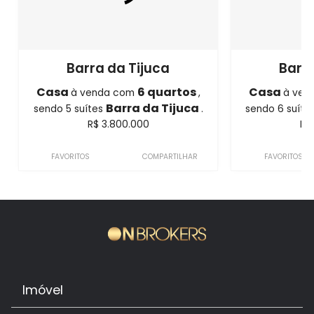
Barra da Tijuca
Barra
Casa
6 quartos
Casa
à venda com
,
à ven
Barra da Tijuca
sendo 5 suítes
.
sendo 6 suíte
R$ 3.800.000
R$
FAVORITOS
COMPARTILHAR
FAVORITOS
Imóvel