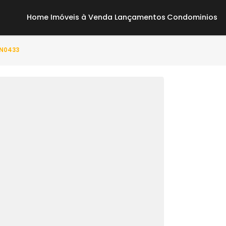
Home
Imóveis à Venda
Lançamentos
Co
to(s) - ON0433