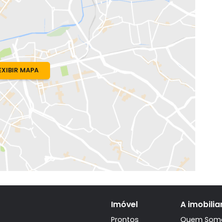
o, RJ
ha Filho
EXIBIR MAPA