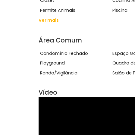
Características do Imóve
Academia
Ace
Closet
Coz
Permite Animais
Pisc
Ver mais
Área Comum
Condomínio Fechado
Esp
Playground
Qua
Ronda/Vigilância
Sal