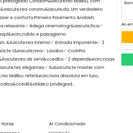
uca
e;o no Condom&iacute;nio Malibu &ndash; Barra da
quina no prestigiado Condom&iacute;nio Malibu, com
p2; de &aacute;rea constru&iacute;da. Um verdadeiro
lde;o, lazer e conforto.Primeiro Pavimento &ndash;
a✅ Sauna relaxante✅ Adega cinematogr&aacute;fica✅
rdim espl&ecirc;ndido e paisagismo
 &ndash; &Aacute;rea Interna:✅ Entrada imponente✅ 3
 su&iacute;te t&eacute;rrea✅ Lavabo✅ Cozinha
sa✅ &Aacute;rea de servi&ccedil;o✅ 2 depend&ecirc;n
 su&iacute;tes elegantes✅ Su&iacute;te master com
te;nio Malibu: refer&ecirc;ncia absoluta em luxo,
em localiza&ccedil;&atilde;o privilegiad...