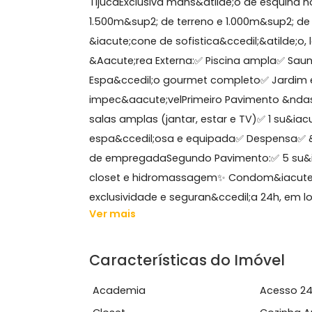
Sobre Casa, Barra da Tij
GRUPO ON BROKERS VENDE: Mans&atild
TijucaExclusiva mans&atilde;o de es
1.500m&sup2; de terreno e 1.000m&su
&iacute;cone de sofistica&ccedil;&ati
&Aacute;rea Externa:✅ Piscina ampl
Espa&ccedil;o gourmet completo✅ Ja
impec&aacute;velPrimeiro Pavimento
salas amplas (jantar, estar e TV)✅ 1
espa&ccedil;osa e equipada✅ Despen
de empregadaSegundo Pavimento:✅ 5
closet e hidromassagem✨ Condom&iacu
exclusividade e seguran&ccedil;a 24h, 
Ver mais