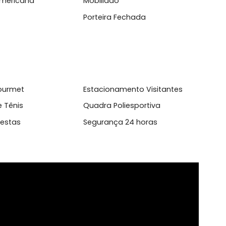
l
sso 24 Horas
Ar Condicionado
inha Americana
Mobiliado
ina
Porteira Fechada
aço Gourmet
Estacionamento Visitante
dra de Tênis
Quadra Poliesportiva
ão de Festas
Segurança 24 horas