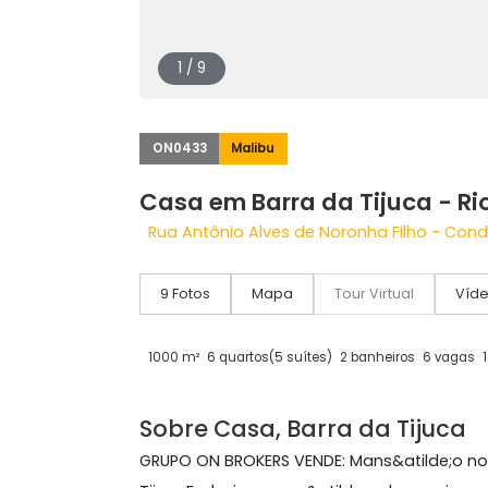
1 / 9
ON0433
Malibu
Casa em Barra da Tijuca 
Rua Antônio Alves de Noronha Filho -
9 Fotos
Mapa
Tour Virtual
1000 m²
6 quartos
(5 suítes)
2 banheiros
6 