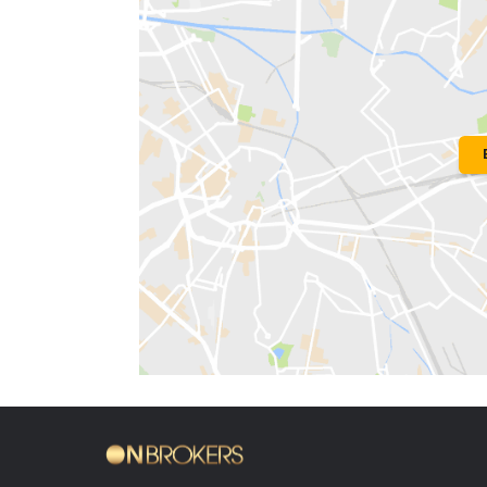
Localização do Imóvel
Condomínio:
Malibu
Bairro:
Barra da Tijuca
- Rio de Janeir
Endereço: Rua Antônio Alves de Noron