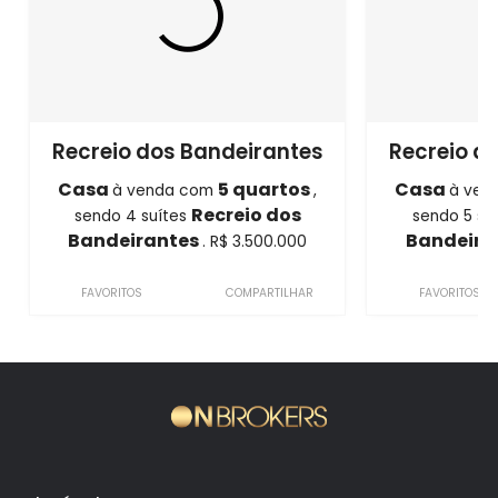
Recreio dos Bandeirantes
Recreio d
Casa
5 quartos
Casa
à venda com
,
à ven
Recreio dos
sendo 4 suítes
sendo 5 su
Bandeirantes
Bandeira
. R$ 3.500.000
FAVORITOS
COMPARTILHAR
FAVORITOS