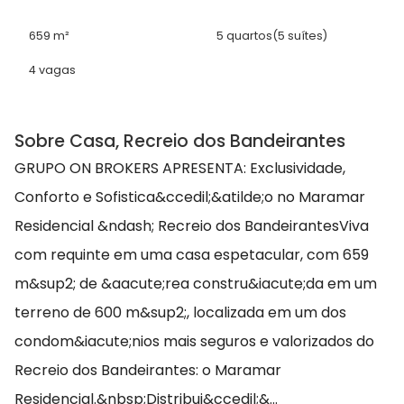
659 m²
5 quartos
(5 suítes)
4 vagas
Sobre Casa, Recreio dos Bandeirantes
GRUPO ON BROKERS APRESENTA: Exclusividade,
Conforto e Sofistica&ccedil;&atilde;o no Maramar
Residencial &ndash; Recreio dos BandeirantesViva
com requinte em uma casa espetacular, com 659
m&sup2; de &aacute;rea constru&iacute;da em um
terreno de 600 m&sup2;, localizada em um dos
condom&iacute;nios mais seguros e valorizados do
Recreio dos Bandeirantes: o Maramar
Residencial.&nbsp;Distribui&ccedil;&...