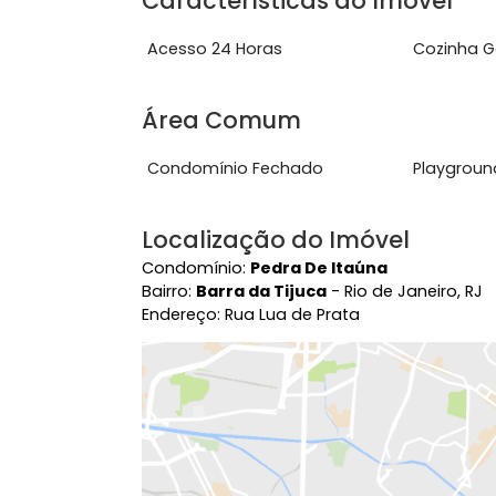
dependencia.&nbsp;2&ordm; Paviment
com:&nbsp;&nbsp;Closet ...
Ver mais
Características do Imóve
Acesso 24 Horas
Coz
Área Comum
Condomínio Fechado
Pla
Localização do Imóvel
Condomínio:
Pedra De Itaúna
Bairro:
Barra da Tijuca
- Rio de Janeir