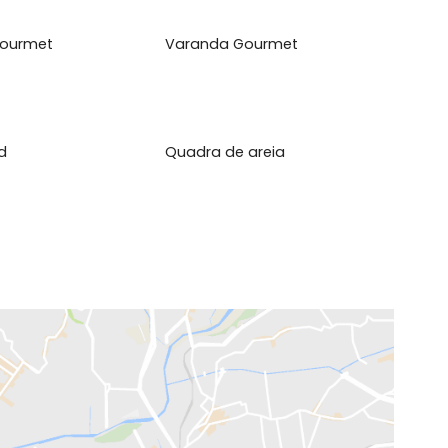
o;&nbsp;4 su&iacute;tes,&nbsp;Su&iacute;te master
l
inha Gourmet
Varanda Gourmet
yground
Quadra de areia
o, RJ