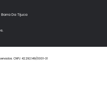
R$ 11.200.000
R$ 11
FAVORITOS
COMPARTILHAR
FAVORITOS
Imóvel
Prontos
Lançamentos
Anuncie seu imóve
ower- Barra Da Tijuca
eirantes.