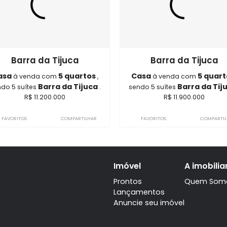
Imóveis semelhantes em
Barra 
ON1331
ON4290
Barra da Tijuca
Barra 
Casa
5 quartos
Casa
à venda com
,
à venda
Barra da Tijuca
B
sendo 5 suítes
.
sendo 5 suítes