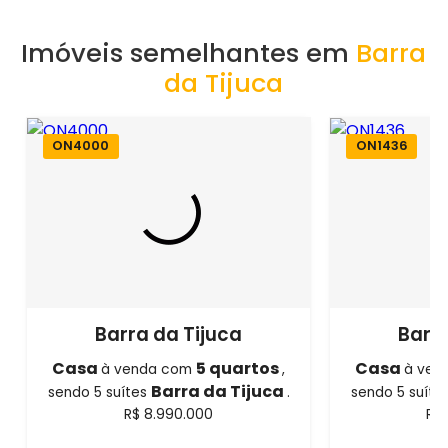
Imóveis semelhantes em
Barra
da Tijuca
ON4000
ON1436
Barra da Tijuca
Barra
Casa
5 quartos
Casa
à venda com
,
à ven
Barra da Tijuca
sendo 5 suítes
.
sendo 5 suíte
R$ 8.990.000
R$ 