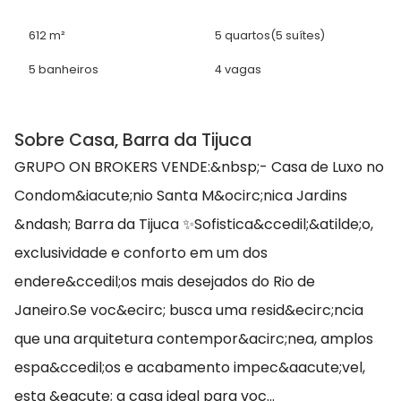
612 m²
5 quartos
(5 suítes)
5 banheiros
4 vagas
Sobre Casa, Barra da Tijuca
GRUPO ON BROKERS VENDE:&nbsp;- Casa de Luxo no
Condom&iacute;nio Santa M&ocirc;nica Jardins
&ndash; Barra da Tijuca ✨Sofistica&ccedil;&atilde;o,
exclusividade e conforto em um dos
endere&ccedil;os mais desejados do Rio de
Janeiro.Se voc&ecirc; busca uma resid&ecirc;ncia
que una arquitetura contempor&acirc;nea, amplos
espa&ccedil;os e acabamento impec&aacute;vel,
esta &eacute; a casa ideal para voc...