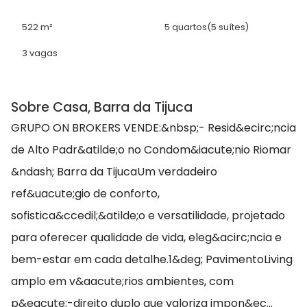
522 m²
5 quartos
(5 suítes)
3 vagas
Sobre Casa, Barra da Tijuca
GRUPO ON BROKERS VENDE:&nbsp;- Resid&ecirc;ncia
de Alto Padr&atilde;o no Condom&iacute;nio Riomar
&ndash; Barra da TijucaUm verdadeiro
ref&uacute;gio de conforto,
sofistica&ccedil;&atilde;o e versatilidade, projetado
para oferecer qualidade de vida, eleg&acirc;ncia e
bem-estar em cada detalhe.1&deg; PavimentoLiving
amplo em v&aacute;rios ambientes, com
p&eacute;-direito duplo que valoriza impon&ec...