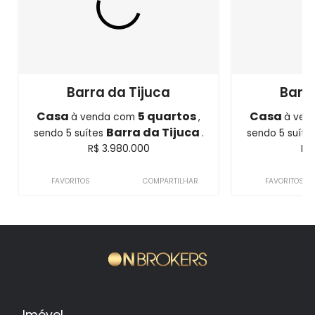
Barra da Tijuca
Barra
Casa
5 quartos
Casa
à venda com
,
à ven
Barra da Tijuca
sendo 5 suítes
.
sendo 5 suíte
R$ 3.980.000
R$
FAVORITOS
COMPARTILHAR
FAVORITOS