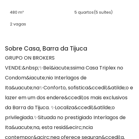
480 m²
5 quartos
(5 suítes)
2 vagas
Sobre Casa, Barra da Tijuca
GRUPO ON BROKERS
VENDE:&nbsp;✨Bel&iacute;ssima Casa Triplex no
Condom&iacute;nio Interlagos de
Ita&uacute;na✨Conforto, sofistica&ccedil;&atilde;o e
lazer em um dos endere&ccedil;os mais exclusivos
da Barra da Tijuca. ✨Localiza&ccedil;&atilde;o
privilegiada.✨Situada no prestigiado Interlagos de
Ita&uacute;na, esta resid&ecirc;ncia
contempor&acirc;nea oferece seguran&ccedil;a,