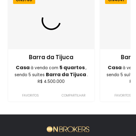
Barra da Tijuca
Barra
Casa
5 quartos
Casa
à venda com
,
à ven
Barra da Tijuca
sendo 5 suítes
.
sendo 5 suíte
R$ 4.500.000
R$
FAVORITOS
COMPARTILHAR
FAVORITOS