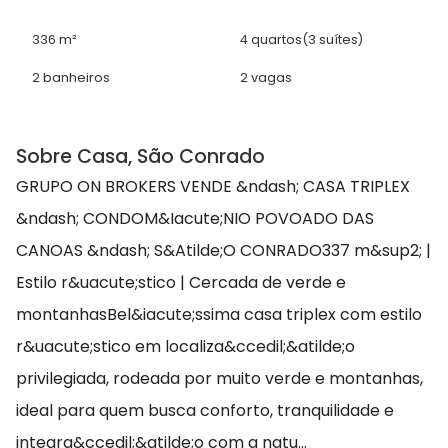
336 m²
4 quartos
(3 suítes)
2 banheiros
2 vagas
Sobre Casa, São Conrado
GRUPO ON BROKERS VENDE &ndash; CASA TRIPLEX
&ndash; CONDOM&Iacute;NIO POVOADO DAS
CANOAS &ndash; S&Atilde;O CONRADO337 m&sup2; |
Estilo r&uacute;stico | Cercada de verde e
montanhasBel&iacute;ssima casa triplex com estilo
r&uacute;stico em localiza&ccedil;&atilde;o
privilegiada, rodeada por muito verde e montanhas,
ideal para quem busca conforto, tranquilidade e
integra&ccedil;&atilde;o com a natu...