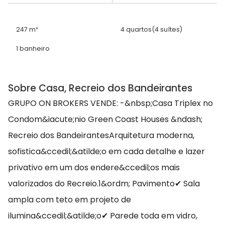
247 m²
4 quartos
(4 suítes)
1 banheiro
Sobre Casa, Recreio dos Bandeirantes
GRUPO ON BROKERS VENDE: -&nbsp;Casa Triplex no
Condom&iacute;nio Green Coast Houses &ndash;
Recreio dos BandeirantesArquitetura moderna,
sofistica&ccedil;&atilde;o em cada detalhe e lazer
privativo em um dos endere&ccedil;os mais
valorizados do Recreio.1&ordm; Pavimento✔ Sala
ampla com teto em projeto de
ilumina&ccedil;&atilde;o✔ Parede toda em vidro,