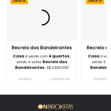
ON1876
ON3474
Recreio dos Bandeirantes
Recreio d
Casa
4 quartos
Casa
à venda com
,
à ven
Recreio dos
sendo 4 suítes
sendo 3 su
Bandeirantes
Bandeira
. R$ 2.600.000
FAVORITOS
COMPARTILHAR
FAVORITOS