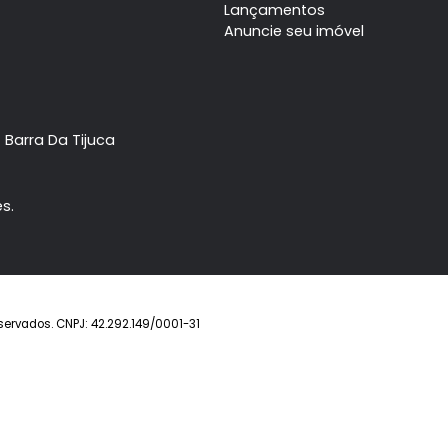
Barra da Tijuca
Barra 
Casa
4 quartos
Casa
à venda com
,
à venda
Barra da Tijuca
B
sendo 4 suítes
.
sendo 4 suítes
R$ 5.880.000
R$ 6.
FAVORITOS
COMPARTILHAR
FAVORITOS
Imóvel
Prontos
Lançamentos
Anuncie seu imóve