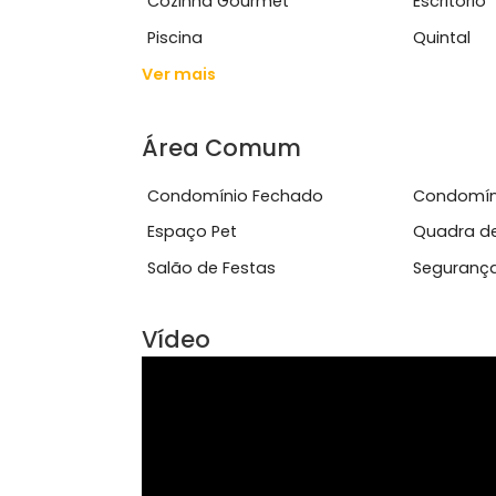
Características do Imóve
Acesso 24 Horas
Ar 
Cozinha Gourmet
Escr
Piscina
Quin
Ver mais
Área Comum
Condomínio Fechado
Con
Espaço Pet
Qua
Salão de Festas
Seg