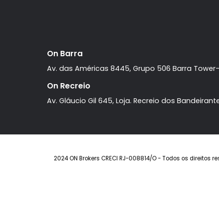
Barra da Tijuca
Casa
4 quartos
à venda com
,
Barra da Tijuca
sendo 4 suítes
.
R$ 5.600.000
FAVORITOS
COMPARTILHAR