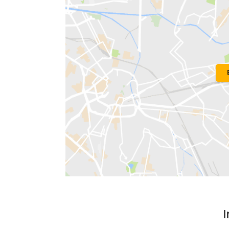
Localização do Imóvel
Condomínio:
Del Lago
Bairro:
Barra da Tijuca
- Rio de Janeir
Endereço: Rua Paulo Santos