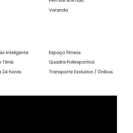
l
Condicionado
Closet
itório
Permite Animais
tal
Varanda
domínio inteligente
Espaço fitness
dra de Tênis
Quadra Poliesportiva
urança 24 horas
Transporte Exclusivo / Ôni