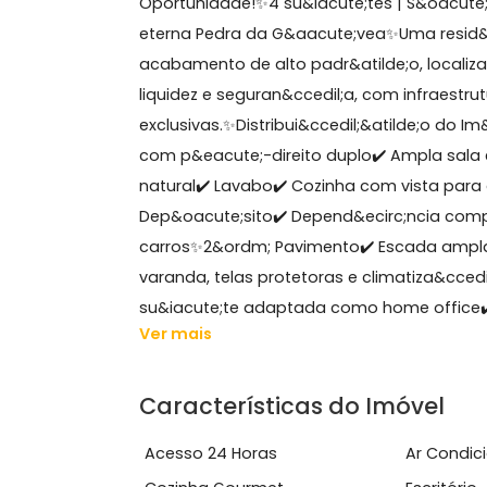
Sobre Casa, Barra da Tij
GRUPO ON BROKERS VENDE&nbsp;- Casa
Oportunidade!✨4 su&iacute;tes | S&oac
eterna Pedra da G&aacute;vea✨Uma re
acabamento de alto padr&atilde;o, l
liquidez e seguran&ccedil;a, com infr
exclusivas.✨Distribui&ccedil;&atilde;o 
com p&eacute;-direito duplo✔️ Ampla
natural✔️ Lavabo✔️ Cozinha com vista
Dep&oacute;sito✔️ Depend&ecirc;nci
carros​​​​​​​✨2&ordm; Pavimento✔️ Es
varanda, telas protetoras e climatiza
su&iacute;te adaptada como home off
Ver mais