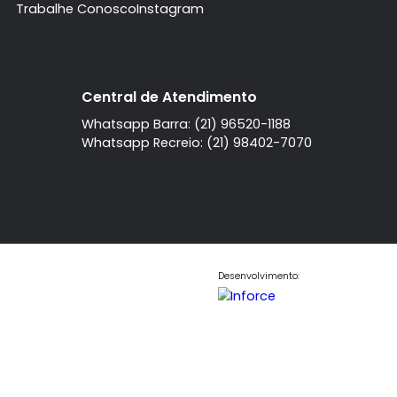
da Tijuca
Barra da Tijuca
4 quartos
Casa
4 quartos
 com
,
à venda com
,
arra da Tijuca
Barra da Tijuca
.
sendo 3 suítes
.
000.000
R$ 6.000.000
COMPARTILHAR
FAVORITOS
COMPARTILHAR
A imobiliaria
Contato
Central de Atendi
Quem Somos
Fale Conosco
Telefone
Trabalhe Conosco
Instagram
l