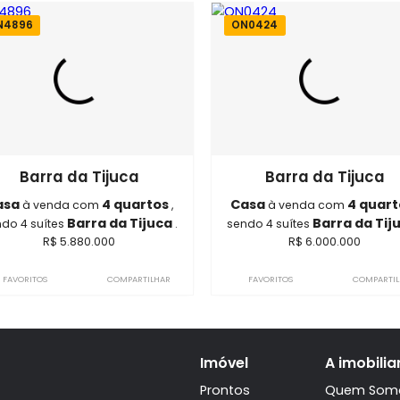
Imóveis semelhantes em
Barra 
ON4896
ON0424