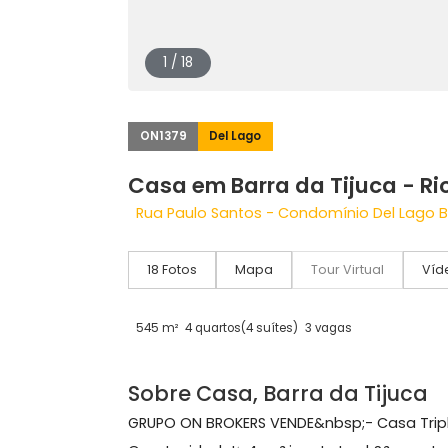
1 / 18
ON1379
Del Lago
Casa em Barra da Tijuca 
Rua Paulo Santos - Condomínio Del La
18 Fotos
Mapa
Tour Virtual
545 m²
4 quartos
(4 suítes)
3 vagas