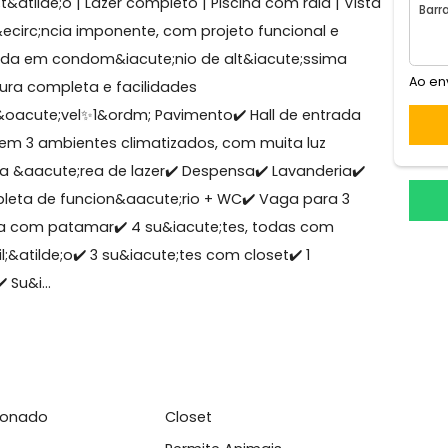
uca
 Triplex no Condom&iacute;nio Del Lago &ndash;
ute;t&atilde;o | Lazer completo | Piscina com raia | V
sid&ecirc;ncia imponente, com projeto funcional e
ocalizada em condom&iacute;nio de alt&iacute;ssima
aestrutura completa e facilidades
do Im&oacute;vel​​​​​​​✨1&ordm; Pavimento✔️ Hall de entrad
 sala em 3 ambientes climatizados, com muita luz
 para a &aacute;rea de lazer✔️ Despensa✔️ Lavanderia✔
a completa de funcion&aacute;rio + WC✔️ Vaga para 3
cada ampla com patamar✔️ 4 su&iacute;tes, todas com
&ccedil;&atilde;o✔️ 3 su&iacute;tes com closet✔️ 1
ice✔️ Su&i...