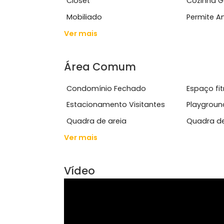
Características do Imóve
Academia
Ace
Closet
Coz
Mobiliado
Per
Ver mais
Área Comum
Condomínio Fechado
Esp
Estacionamento Visitantes
Pla
Quadra de areia
Qua