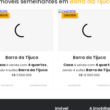
Imóveis semelhantes em
Barra 
ON5015
ON0309