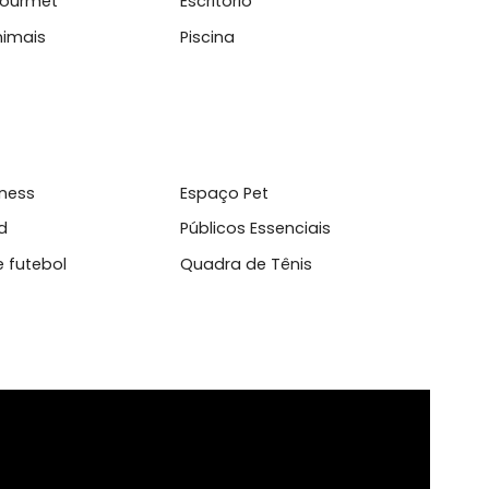
l
sso 24 Horas
Ar Condicionado
inha Gourmet
Escritório
mite Animais
Piscina
aço fitness
Espaço Pet
yground
Públicos Essenciais
dra de futebol
Quadra de Tênis