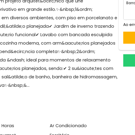
uca
avilhosa Mans&atilde;o no Condom&iacute;nio
ca ✨ Um projeto arquitet&ocirc;nico que une
e lazer privativo em grande estilo.✨&nbsp;1&ordm;
cute;da em diversos ambientes, com piso em porcelana
&ccedil;&atilde;o planejada✔ Jardim de inverno traze
rit&oacute;rio funcional✔ Lavabo com bancada esculpi
 Copa-cozinha moderna, com arm&aacute;rios planej
a + depend&ecirc;ncia completa✨&nbsp;2&ordm;
 varanda &ndash; ideal para momentos de relaxamen
rm&aacute;rios planejados, sendo:✔ 2 su&iacute;tes 
va, com sal&atilde;o de banho, banheira de hidromass
rivativa✨&nbsp;&...