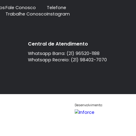
da Tijuca
Barra da Tijuca
4 quartos
Casa
4 quartos
 com
,
à venda com
,
arra da Tijuca
Barra da Tijuca
.
sendo 4 suítes
.
.000.000
R$ 12.000.000
COMPARTILHAR
FAVORITOS
COMPARTILHAR
A imobiliaria
Contato
Central de Atendi
Quem Somos
Fale Conosco
Telefone
Trabalhe Conosco
Instagram
l