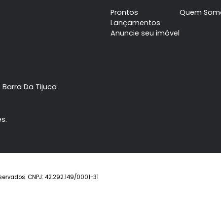
Barra da Tijuca
Barra 
Casa
4 quartos
Casa
à venda com
,
à venda
Barra da Tijuca
B
sendo 4 suítes
.
sendo 4 suítes
R$ 11.500.000
R$ 12
FAVORITOS
COMPARTILHAR
FAVORITOS
Imóvel
Prontos
Lançamentos
Anuncie seu imóve