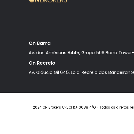
Barra da Tijuca
Casa
4 quartos
à venda com
,
Barra da Tijuca
sendo 4 suítes
.
R$ 9.250.000
FAVORITOS
COMPARTILHAR