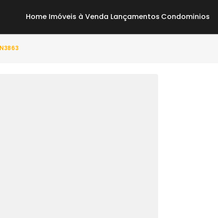
Home
Imóveis à Venda
Lançamentos
Co
to(s) - ON3863