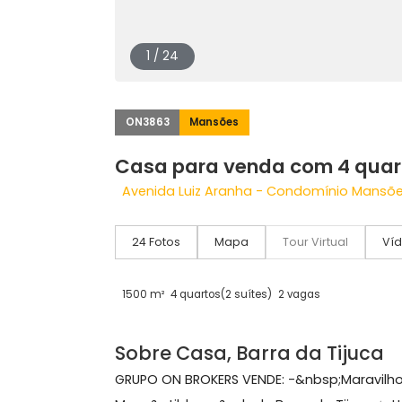
1 / 24
ON3863
Mansões
Casa para venda com 4 q
Avenida Luiz Aranha - Condomínio Ma
24 Fotos
Mapa
Tour Virtual
1500 m²
4 quartos
(2 suítes)
2 vagas