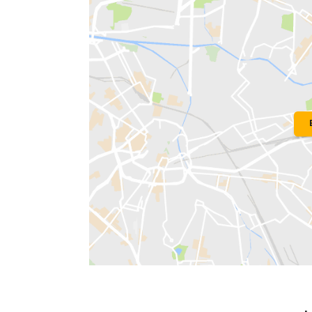
Localização do Imóvel
Condomínio:
Mansões
Bairro:
Barra da Tijuca
- Rio de Janeir
Endereço: Avenida Luiz Aranha