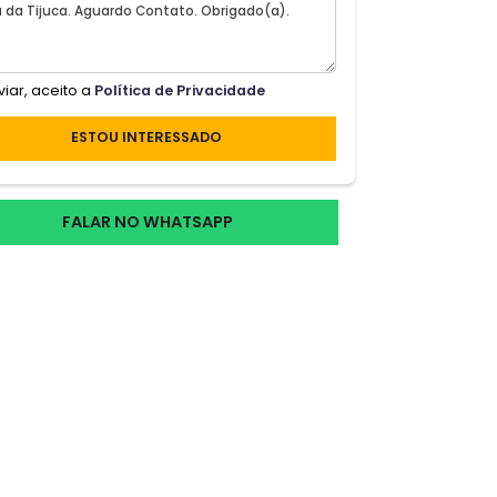
to e
Ao enviar, aceito a
Política de Privacidade
ndo
da
ESTOU INTERESSADO
ados
to
FALAR NO WHATSAPP
com
agem,