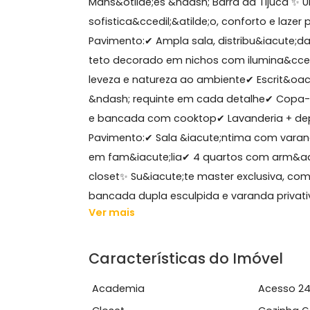
Sobre Casa, Barra da Tij
GRUPO ON BROKERS VENDE: -&nbsp;Mar
Mans&otilde;es &ndash; Barra da Tiju
sofistica&ccedil;&atilde;o, conforto 
Pavimento:✔ Ampla sala, distribu&ia
teto decorado em nichos com ilumina
leveza e natureza ao ambiente✔ Esc
&ndash; requinte em cada detalhe✔
e bancada com cooktop✔ Lavanderi
Pavimento:✔ Sala &iacute;ntima com
em fam&iacute;lia✔ 4 quartos com a
closet✨ Su&iacute;te master exclusi
bancada dupla esculpida e varanda p
Ver mais