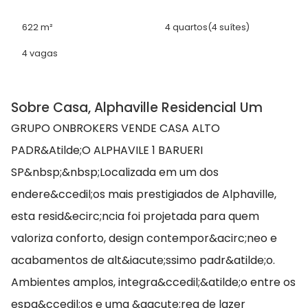
622 m²
4 quartos
(4 suítes)
4 vagas
Sobre Casa, Alphaville Residencial Um
GRUPO ONBROKERS VENDE CASA ALTO
PADR&Atilde;O ALPHAVILE 1 BARUERI
SP&nbsp;&nbsp;Localizada em um dos
endere&ccedil;os mais prestigiados de Alphaville,
esta resid&ecirc;ncia foi projetada para quem
valoriza conforto, design contempor&acirc;neo e
acabamentos de alt&iacute;ssimo padr&atilde;o.
Ambientes amplos, integra&ccedil;&atilde;o entre os
espa&ccedil;os e uma &aacute;rea de lazer