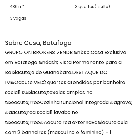
486 m²
3 quartos
(1 suíte)
3 vagas
Sobre Casa, Botafogo
GRUPO ON BROKERS VENDE:&nbsp;Casa Exclusiva
em Botafogo &ndash; Vista Permanente para a
Ba&iacute;a de Guanabara.DESTAQUE DO
IM&Oacute;VEL:2 quartos atendidos por banheiro
social1 su&iacute;teSalas amplas no
t&eacute;rreoCozinha funcional integrada &agrave;
&aacute;rea social1 lavabo no
t&eacute;rreo&Aacute;rea externaEd&iacute;cula
com 2 banheiros (masculino e feminino) + 1