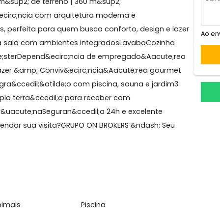
uca
NDOM&Iacute;NIO INTERLAGOS DE ITA&Uacute;NA | BARR
 | 320 m&sup2; de terreno | 360 m&sup2;
sResid&ecirc;ncia com arquitetura moderna e
bientes, perfeita para quem busca conforto, design e l
elAmpla sala com ambientes integradosLavaboCozinha
m&aacute;sterDepend&ecirc;ncia de empregado&Aacute;
rros✨Lazer &amp; Conviv&ecirc;ncia&Aacute;rea gourm
oIntegra&ccedil;&atilde;o com piscina, sauna e jardim
um amplo terra&ccedil;o para receber com
 de Ita&uacute;naSeguran&ccedil;a 24h e excelente
amos agendar sua visita?GRUPO ON BROKERS &ndash; Seu