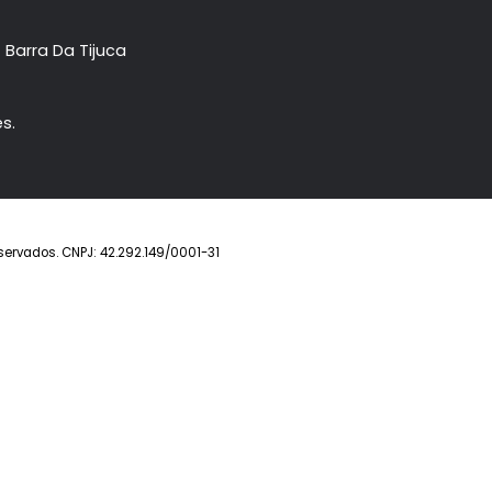
Imóvel
Prontos
Lançamentos
Anuncie seu imóve
ower- Barra Da Tijuca
eirantes.