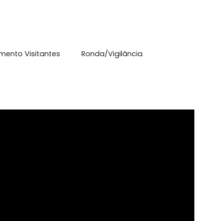
l
mite Animais
Piscina
anda
acionamento Visitantes
Ronda/Vigilância