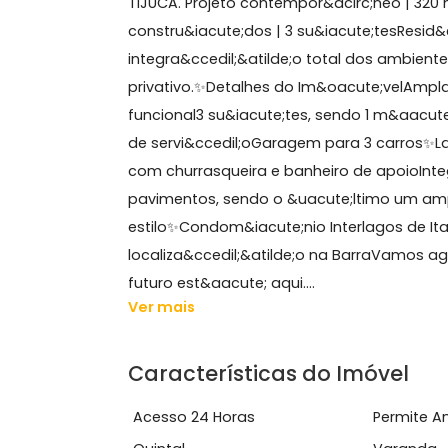
Sobre Casa, Barra da Tij
GRUPO ON BROKERS VENDE &ndash; CO
TIJUCA. Projeto contempor&acirc;neo
constru&iacute;dos | 3 su&iacute;te
integra&ccedil;&atilde;o total dos am
privativo.✨Detalhes do Im&oacute;v
funcional3 su&iacute;tes, sendo 1 
de servi&ccedil;oGaragem para 3 ca
com churrasqueira e banheiro de apoi
pavimentos, sendo o &uacute;ltimo 
estilo✨Condom&iacute;nio Interlagos
localiza&ccedil;&atilde;o na BarraV
futuro est&aacute; aqui....
Ver mais