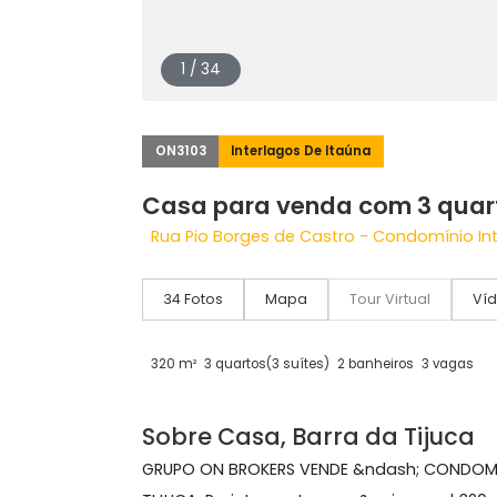
1 / 34
ON3103
Interlagos De Itaúna
Casa para venda com 3 q
Rua Pio Borges de Castro - Condomíni
34 Fotos
Mapa
Tour Virtual
320 m²
3 quartos
(3 suítes)
2 banheiros
3 v