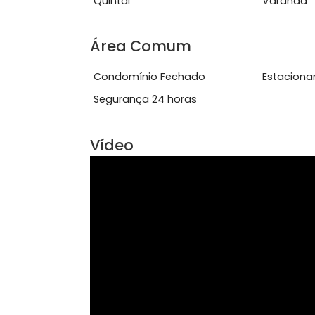
Características do Imóve
Acesso 24 Horas
Per
Quintal
Var
Área Comum
Condomínio Fechado
Est
Segurança 24 horas
Vídeo