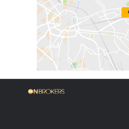
Bairro:
Barra da Tijuca
- Rio de Janeir
Endereço: Rua Pio Borges de Castro