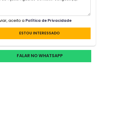
A DA
azer
Ao enviar, aceito a
Política de Privacidade
ESTOU INTERESSADO
rea
et
3
FALAR NO WHATSAPP