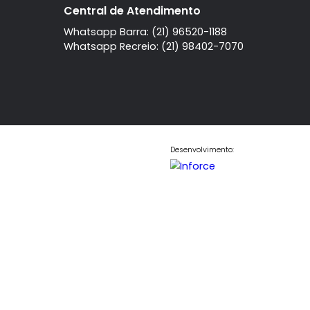
A imobiliaria
Contato
Central de Atendi
Quem Somos
Fale Conosco
Telefone
Trabalhe Conosco
Instagram
l
Central de Atendimento
Whatsapp Barra: (21) 96520-11
Whatsapp Recreio: (21) 98402