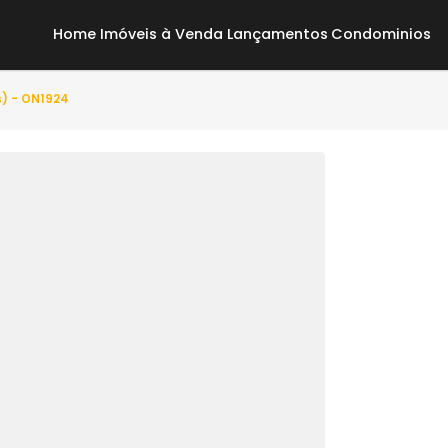
Home
Imóveis à Venda
Lançamentos
Co
uarto(s) - ON1924