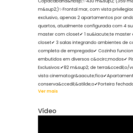
Sobre Apartamento, Co
GRUPO ON BROKERS VENDE:&nbsp;&nbsp;
Copacabana&nbsp;✨430 m&sup2; (359 
m&sup2;)✨Frontal mar, com vista pri
exclusivo, apenas 2 apartamentos po
quartos, atualmente configurada com
master com closet✔ 1 su&iacute;te 
closet✔ 3 salas integrando ambiente
completa de empregada✔ Cozinha fun
embutidos em diversos c&ocirc;modos
Exclusivos:✔82 m&sup2; de terra&cce
vista cinematogr&aacute;fica✔Apar
conserva&ccedil;&atilde;o✔Porteira fe
Ver mais