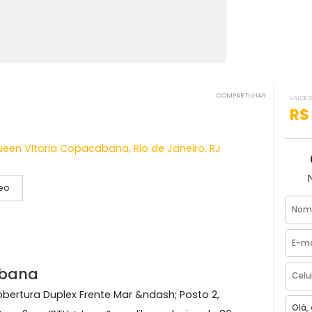
COMPART
icio Queen VItoria Copacabana, Rio de Janeiro, RJ
Vídeo
ga