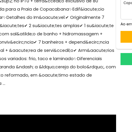
pacabana
- Cobertura Duplex Frente Mar &ndash; Posto 2,
m&sup2; no IPTU + terra&ccedil;o exclusivo de 80
vilegiada para a Praia de Copacabana✨Edif&iacute;cio
r andar✨Detalhes do Im&oacute;vel:✔ Originalmente 7
 4 su&iacute;tes✔ 2 su&iacute;tes amplas✔ 1 su&iacut
master com sal&atilde;o de banho + hidromassagem +
s de conviv&ecirc;ncia✔ 7 banheiros + depend&ecirc;nc
cional + &aacute;rea de servi&ccedil;o✔ Arm&aacute;
✔ Pisos variados: frio, taco e laminado✨Diferenciais
dil;o/varanda &ndash; a &ldquo;cereja do bolo&rdquo;
tamento reformado, em &oacute;timo estado de
chada ...