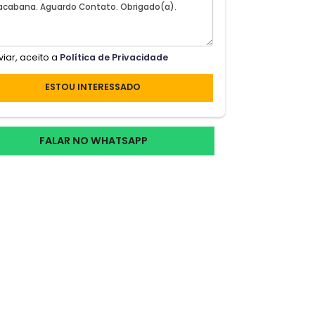
Ao enviar, aceito a
Política de Privacidade
e;te
ESTOU INTERESSADO
ia
rios
FALAR NO WHATSAPP
, com