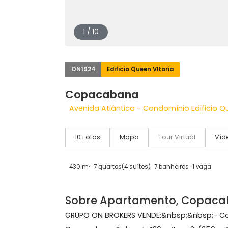
1 / 10
ON1924
Edificio Queen VItoria
Copacabana
Avenida Atlântica - Condomínio Edif
10 Fotos
Mapa
Tour Virtual
430 m²
7 quartos
(4 suítes)
7 banheiros
1 va