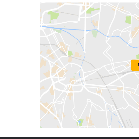
Localização do Imóvel
Condomínio:
Edificio Queen VItoria
Bairro:
Copacabana
- Rio de Janeiro,
Endereço: Avenida Atlântica