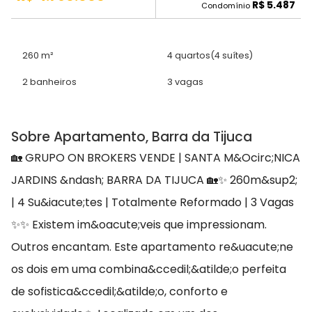
R$ 5.487
Condomínio
260 m²
4 quartos
(4 suítes)
2 banheiros
3 vagas
Sobre Apartamento, Barra da Tijuca
🏡 GRUPO ON BROKERS VENDE | SANTA M&Ocirc;NICA
JARDINS &ndash; BARRA DA TIJUCA 🏡✨ 260m&sup2;
| 4 Su&iacute;tes | Totalmente Reformado | 3 Vagas
✨✨ Existem im&oacute;veis que impressionam.
Outros encantam. Este apartamento re&uacute;ne
os dois em uma combina&ccedil;&atilde;o perfeita
de sofistica&ccedil;&atilde;o, conforto e