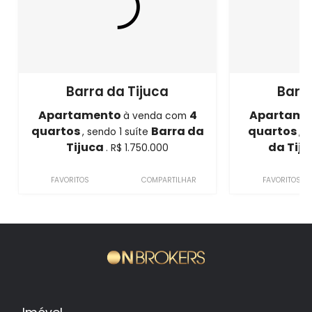
Barra da Tijuca
Barra
Apartamento
4
Apartame
à venda com
quartos
Barra da
quartos
, sendo 1 suíte
, 
Tijuca
da Tij
. R$ 1.750.000
FAVORITOS
COMPARTILHAR
FAVORITOS