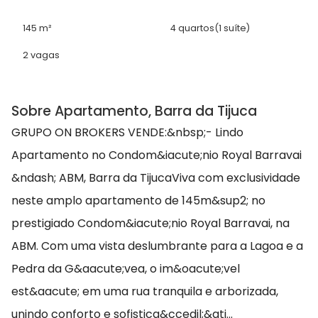
145 m²
4 quartos
(1 suíte)
2 vagas
Sobre Apartamento, Barra da Tijuca
GRUPO ON BROKERS VENDE:&nbsp;- Lindo
Apartamento no Condom&iacute;nio Royal Barravai
&ndash; ABM, Barra da TijucaViva com exclusividade
neste amplo apartamento de 145m&sup2; no
prestigiado Condom&iacute;nio Royal Barravai, na
ABM. Com uma vista deslumbrante para a Lagoa e a
Pedra da G&aacute;vea, o im&oacute;vel
est&aacute; em uma rua tranquila e arborizada,
unindo conforto e sofistica&ccedil;&ati...