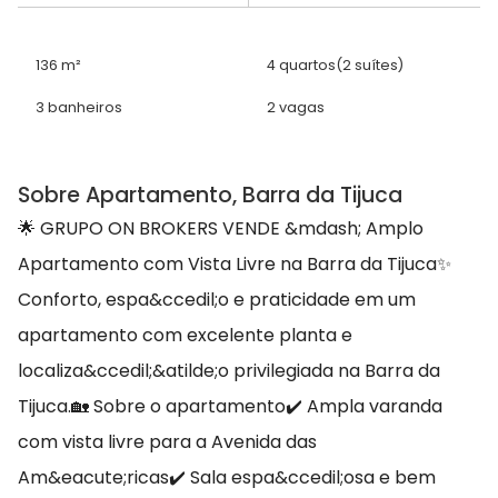
136 m²
4 quartos
(2 suítes)
3 banheiros
2 vagas
Sobre Apartamento, Barra da Tijuca
🌟 GRUPO ON BROKERS VENDE &mdash; Amplo
Apartamento com Vista Livre na Barra da Tijuca✨
Conforto, espa&ccedil;o e praticidade em um
apartamento com excelente planta e
localiza&ccedil;&atilde;o privilegiada na Barra da
Tijuca.🏡 Sobre o apartamento✔️ Ampla varanda
com vista livre para a Avenida das
Am&eacute;ricas✔️ Sala espa&ccedil;osa e bem