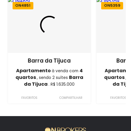
ON4851
ON5359
Barra da Tijuca
Barra
Apartamento
4
Apartame
à venda com
quartos
Barra
quartos
, sendo 2 suítes
, 
da Tijuca
da Tij
. R$ 1.635.000
FAVORITOS
COMPARTILHAR
FAVORITOS