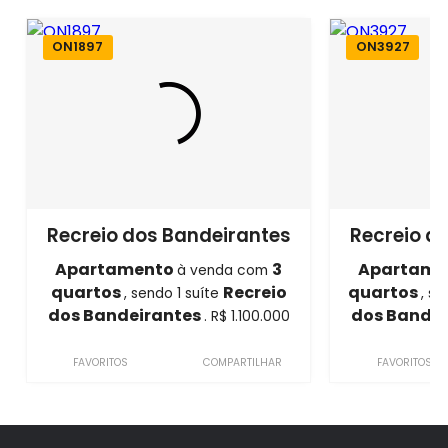
ON1897
ON3927
Recreio dos Bandeirantes
Recreio d
Apartamento
3
Apartame
à venda com
quartos
Recreio
quartos
, sendo 1 suíte
, s
dos Bandeirantes
dos Bande
. R$ 1.100.000
FAVORITOS
COMPARTILHAR
FAVORITOS