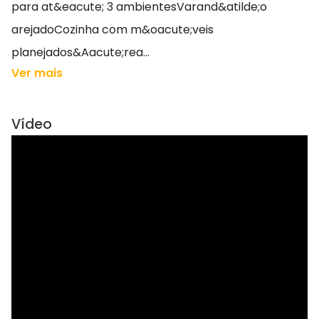
para at&eacute; 3 ambientesVarand&atilde;o
arejadoCozinha com m&oacute;veis
planejados&Aacute;rea...
Ver mais
Vídeo