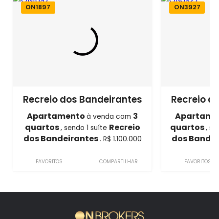
ON1897
ON3927
Recreio dos Bandeirantes
Recreio d
Apartamento
3
Apartame
à venda com
quartos
Recreio
quartos
, sendo 1 suíte
, s
dos Bandeirantes
dos Bande
. R$ 1.100.000
FAVORITOS
COMPARTILHAR
FAVORITOS