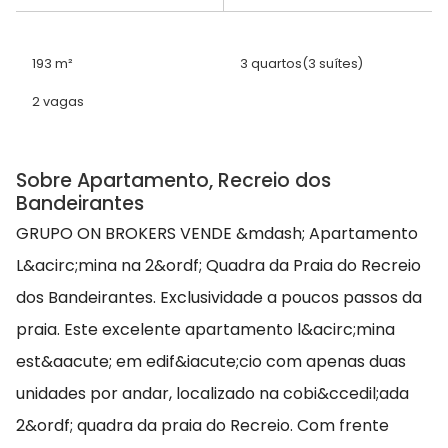
193 m²
3 quartos
(3 suítes)
2 vagas
Sobre Apartamento, Recreio dos
Bandeirantes
GRUPO ON BROKERS VENDE &mdash; Apartamento
L&acirc;mina na 2&ordf; Quadra da Praia do Recreio
dos Bandeirantes. Exclusividade a poucos passos da
praia. Este excelente apartamento l&acirc;mina
est&aacute; em edif&iacute;cio com apenas duas
unidades por andar, localizado na cobi&ccedil;ada
2&ordf; quadra da praia do Recreio. Com frente