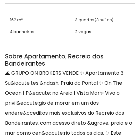
162 m²
3 quartos
(3 suítes)
4 banheiros
2 vagas
Sobre Apartamento, Recreio dos
Bandeirantes
🌊 GRUPO ON BROKERS VENDE ✨ Apartamento 3
Su&iacute;tes &ndash; Praia do Pontal ✨ On The
Ocean | P&eacute; na Areia | Vista Mar✨ Viva o
privil&eacute;gio de morar em um dos
endere&ccedil;os mais exclusivos do Recreio dos
Bandeirantes, com acesso direto &agrave; praia e o
mar como cen&aacute;rio todos os dias. ✨ Este