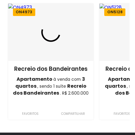
ON4973
ON5128
Recreio dos Bandeirantes
Recreio d
Apartamento
3
Apartame
à venda com
quartos
Recreio
quartos
, sendo 1 suíte
, s
dos Bandeirantes
dos Ba
. R$ 2.600.000
2
FAVORITOS
COMPARTILHAR
FAVORITOS