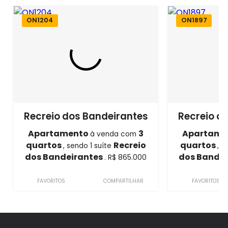
ON1204
ON1897
Recreio dos Bandeirantes
Recreio d
Apartamento
3
Apartame
à venda com
quartos
Recreio
quartos
, sendo 1 suíte
, s
dos Bandeirantes
dos Bande
. R$ 865.000
FAVORITOS
COMPARTILHAR
FAVORITOS