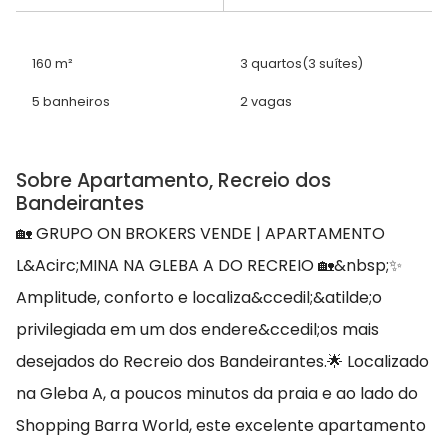
160 m²
3 quartos
(3 suítes)
5 banheiros
2 vagas
Sobre Apartamento, Recreio dos
Bandeirantes
🏡 GRUPO ON BROKERS VENDE | APARTAMENTO
L&Acirc;MINA NA GLEBA A DO RECREIO 🏡&nbsp;✨
Amplitude, conforto e localiza&ccedil;&atilde;o
privilegiada em um dos endere&ccedil;os mais
desejados do Recreio dos Bandeirantes.🌟 Localizado
na Gleba A, a poucos minutos da praia e ao lado do
Shopping Barra World, este excelente apartamento