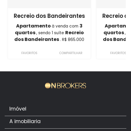
Recreio dos Bandeirantes
Recreio d
Apartamento
3
Apartame
à venda com
quartos
Recreio
quartos
, sendo 1 suíte
, s
dos Bandeirantes
dos Bande
. R$ 865.000
FAVORITOS
COMPARTILHAR
FAVORITOS
Imóvel
A imobiliaria