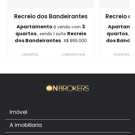
Recreio dos Bandeirantes
Recreio d
Apartamento
3
Apartame
à venda com
quartos
Recreio
quartos
, sendo 1 suíte
, s
dos Bandeirantes
dos Bande
. R$ 865.000
FAVORITOS
COMPARTILHAR
FAVORITOS
Imóvel
A imobiliaria